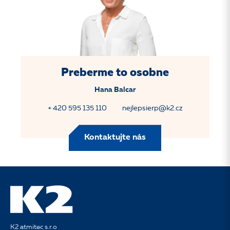
Preberme to osobne
Hana Balcar
+ 420 595 135 110
nejlepsierp@k2.cz
Kontaktujte nás
K2 atmitec s.r.o