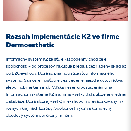
Rozsah implementácie K2 vo firme
Dermoesthetic
Informačný systém K2 zaisťuje každodenný chod celej
spoločnosti – od procesov nákupua predaja cez riadený sklad až
po B2C e-shopy, ktoré sú priamou súčasťou informačného
systému. Samozrejmosťou je tiež vedenie miezd a účtovníctva
alebo mobilné terminály. Vďaka riešeniu postavenému na
Informačnom systéme K2 má firma všetky dáta uložené v jednej
databáze, ktorá slúži aj všetkým e-shopom prevádzkovaným v
rôznych krajinách Európy. Spoločnosť využíva kompletný
cloudový systém ponúkaný firmám.