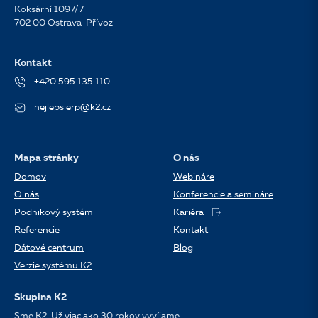
Koksární 1097/7
702 00 Ostrava-Přívoz
Kontakt
+420 595 135 110
nejlepsierp@k2.cz
Mapa stránky
O nás
Domov
Webináre
O nás
Konferencie a semináre
Podnikový systém
Kariéra
Referencie
Kontakt
Dátové centrum
Blog
Verzie systému K2
Skupina K2
Sme K2. Už viac ako 30 rokov vyvíjame,