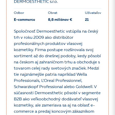
DERMOESTHETIC s.r.o.
Odbor
Obrat
Užívateľov
E-commerce
8,8 miliónov €
21
Spoločnosť Dermoesthetic vstúpila na český
trh v roku 2009 ako distribútor
profesionálnych produktov vlasovej
kozmetiky. Firma postupe rozširovala svoj
sortiment až do dnešnej podoby, kedy pôsobí
na českom aj zahraničnom trhu a obchoduje s
tovarom celej rady svetových značiek. Medzi
tie najznámejšie patria napríklad Wella
Professionals, L’Oreal Professionnel,
Schwarzkopf Professional alebo Goldwell. V
súčasnosti Dermoesthetic pôsobí v segmente
B2B ako veľkoobchodný dodávateľ vlasovej
kozmetiky, ale zameriava sa aj na oblasť e-
commerce a predaj koncovým zákazníkom