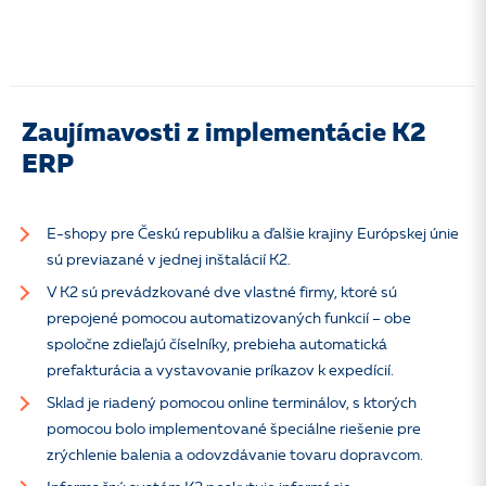
Zaujímavosti z implementácie K2
ERP
E-shopy pre Českú republiku a ďalšie krajiny Európskej únie
sú previazané v jednej inštalácií K2.
V K2 sú prevádzkované dve vlastné firmy, ktoré sú
prepojené pomocou automatizovaných funkcií – obe
spoločne zdieľajú číselníky, prebieha automatická
prefakturácia a vystavovanie príkazov k expedícií.
Sklad je riadený pomocou online terminálov, s ktorých
pomocou bolo implementované špeciálne riešenie pre
zrýchlenie balenia a odovzdávanie tovaru dopravcom.