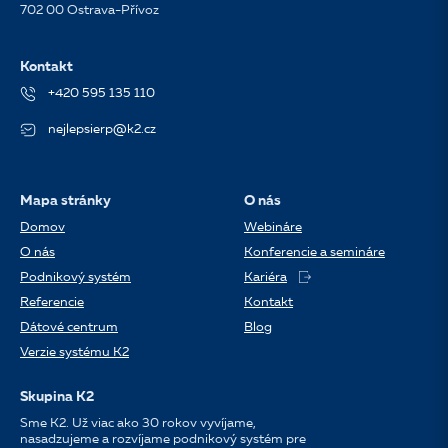
702 00 Ostrava-Přívoz
Kontakt
+420 595 135 110
nejlepsierp@k2.cz
Mapa stránky
O nás
Domov
Webináre
O nás
Konferencie a semináre
Podnikový systém
Kariéra
Referencie
Kontakt
Dátové centrum
Blog
Verzie systému K2
Skupina K2
Sme K2. Už viac ako 30 rokov vyvíjame,
nasadzujeme a rozvíjame podnikový systém pre