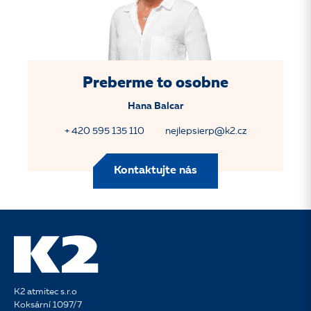
Preberme to osobne
Hana Balcar
+ 420 595 135 110
nejlepsierp@k2.cz
Kontaktujte nás
K2 atmitec s.r.o
Koksární 1097/7