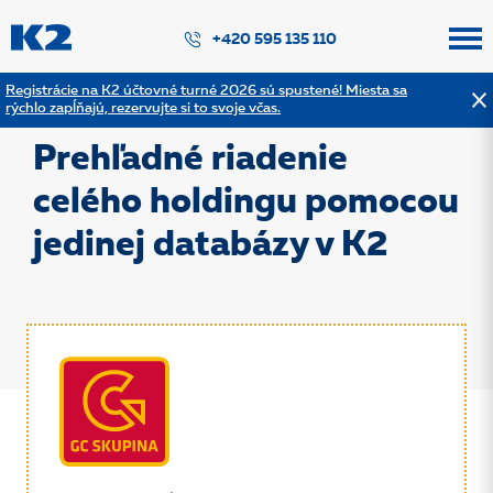
PŘESKOČIT NAVIGACI
+420 595 135 110
Registrácie na K2 účtovné turné 2026 sú spustené! Miesta sa
rýchlo zapĺňajú, rezervujte si to svoje včas.
Späť na výpis referencií
Prehľadné riadenie
celého holdingu pomocou
jedinej databázy v K2