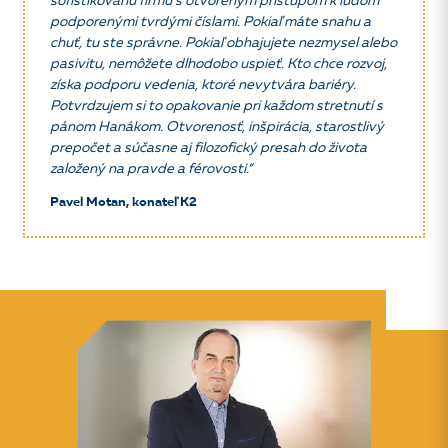
sofistikovanú firmu s otvoreným prístupom k ľuďom
podporenými tvrdými číslami. Pokiaľ máte snahu a
chuť, tu ste správne. Pokiaľ obhajujete nezmysel alebo
pasivitu, nemôžete dlhodobo uspieť. Kto chce rozvoj,
získa podporu vedenia, ktoré nevytvára bariéry.
Potvrdzujem si to opakovanie pri každom stretnutí s
pánom Hanákom. Otvorenosť, inšpirácia, starostlivý
prepočet a súčasne aj filozofický presah do života
založený na pravde a férovosti.“
Pavel Motan, konateľ K2