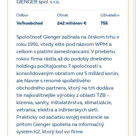
GIENGER spol. s r.o.
Odbor
Obrat
Užívateľov
Veľkoobchod
242 miliónov €
755
Spoločnosť Gienger začínala na českom trhu v
roku 1991, vtedy ešte pod názvom WPM a
celkom s piatimi zamestnancami. V priebehu
rokov firma rástla až do podoby dnešného
holdingu počítajúceho 7 spoločností s
konsolidovaným obratom cez 5 miliárd korún,
ale hlavne s renomé spoľahlivého
obchodného partnera, ktorý na trh dodáva
tie najkvalitnejšie výrobky z oblasti TZB –
kúrenia, sanity, inštalatérstva, klimatizácie,
vetrania, elektra a inžinierskych sietí.
Prakticky od začiatku svojej existencie sa
pritom Gienger spolieha na informačný
systém K2, ktorý bol vo firme