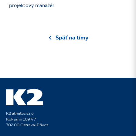
projektový manažér
Späť na tímy
K2 atmitec s.r.o
Koksární 1097/7
702 00 Ostrava-Přívoz