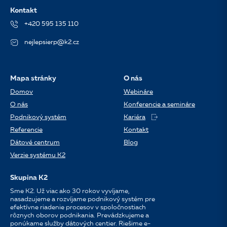
Kontakt
+420 595 135 110
nejlepsierp@k2.cz
Mapa stránky
O nás
Domov
Webináre
O nás
Konferencie a semináre
Podnikový systém
Kariéra
Referencie
Kontakt
Dátové centrum
Blog
Verzie systému K2
Skupina K2
Sme K2. Už viac ako 30 rokov vyvíjame,
nasadzujeme a rozvíjame podnikový systém pre
efektívne riadenie procesov v spoločnostiach
rôznych oborov podnikania. Prevádzkujeme a
ponúkame služby dátových centier. Riešime e-