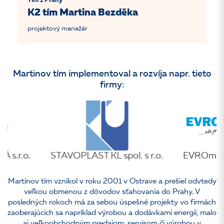
Tím z Prahy
K2 tím Martina Bezděka
projektový manažér
Martinov tím implementoval a rozvíja napr. tieto
firmy:
o.
STAVOPLAST KL spol. s r.o.
EVROmat a.s.
Martinov tím vznikol v roku 2001 v Ostrave a prešiel odvtedy
veľkou obmenou z dôvodov sťahovania do Prahy. V
posledných rokoch má za sebou úspešné projekty vo firmách
zaoberajúcich sa napríklad výrobou a dodávkami energií, malo
aj veľkoobchodným predajom, servisom či výrobou v