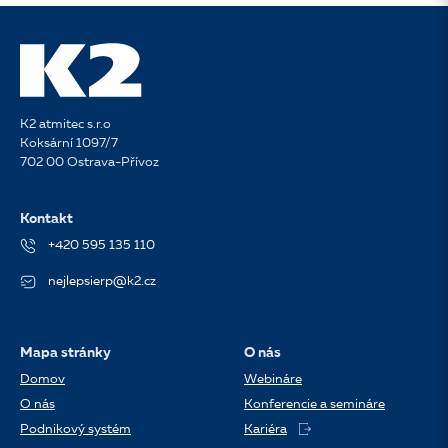
K2 atmitec s.r.o
Koksární 1097/7
702 00 Ostrava-Přívoz
Kontakt
+420 595 135 110
nejlepsierp@k2.cz
Mapa stránky
O nás
Domov
Webináre
O nás
Konferencie a semináre
Podnikový systém
Kariéra