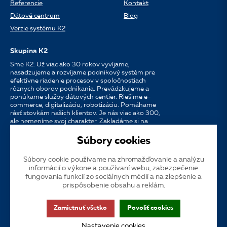
Referencie
Kontakt
Dátové centrum
Blog
Verzie systému K2
Skupina K2
Sme K2. Už viac ako 30 rokov vyvíjame,
nasadzujeme a rozvíjame podnikový systém pre
efektívne riadenie procesov v spoločnostiach
rôznych oborov podnikania. Prevádzkujeme a
ponúkame služby dátových centier. Riešime e-
commerce, digitalizáciu, robotizáciu. Pomáhame
rásť stovkám našich klientov. Je nás viac ako 300,
ale nemeníme svoj charakter. Zakladáme si na
osobnom prístupe, dostupnosti, chuti do práce a
silných partnerstvách.
Súbory cookies
Súbory cookie používame na zhromažďovanie a analýzu
Jazyk
CS
EN
SK
informácií o výkone a používaní webu, zabezpečenie
fungovania funkcií zo sociálnych médií a na zlepšenie a
prispôsobenie obsahu a reklám.
Cookies
Dotačná publicita
Zákaznícka podpora
VOS
Zamietnuť všetko
Povoliť cookies
GDPR
Prístupnosť
Nastavenie cookies