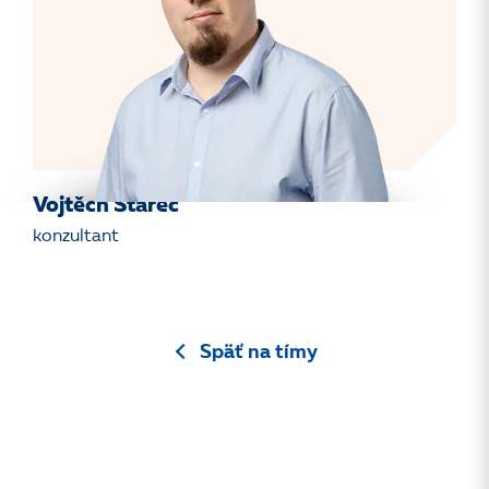
Vojtěch Starec
konzultant
Späť na tímy