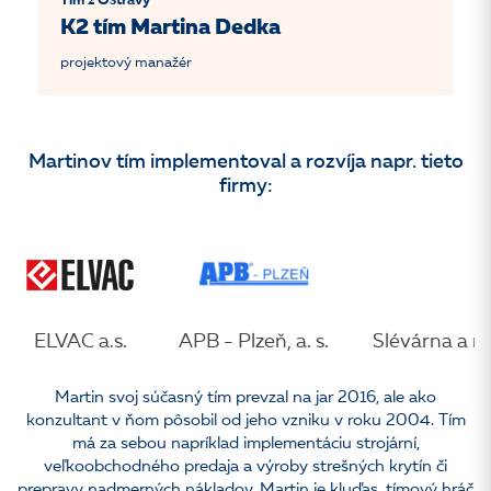
Tím z Ostravy
K2 tím Martina Dedka
projektový manažér
Martinov tím implementoval a rozvíja napr. tieto
firmy:
ELVAC a.s.
APB - Plzeň, a. s.
Slévárna a m
Martin svoj súčasný tím prevzal na jar 2016, ale ako
konzultant v ňom pôsobil od jeho vzniku v roku 2004. Tím
má za sebou napríklad implementáciu strojární,
veľkoobchodného predaja a výroby strešných krytín či
prepravy nadmerných nákladov. Martin je kluďas, tímový hráč