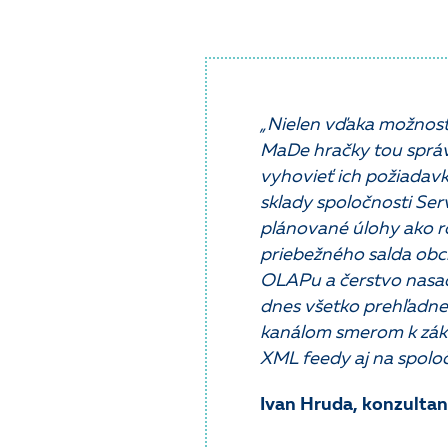
„Nielen vďaka možnosti
MaDe hračky tou správ
vyhovieť ich požiadavk
sklady spoločnosti Ser
plánované úlohy ako r
priebežného salda obc
OLAPu a čerstvo nasa
dnes všetko prehľadne
kanálom smerom k záka
XML feedy aj na spoločn
Ivan Hruda, konzultan