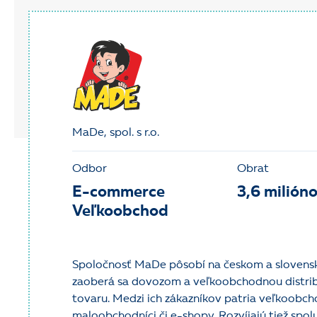
MaDe, spol. s r.o.
Odbor
Obrat
E-commerce
3,6 milión
Veľkoobchod
Spoločnosť MaDe pôsobí na českom a slovensk
zaoberá sa dovozom a veľkoobchodnou distrib
tovaru. Medzi ich zákazníkov patria veľkoobcho
maloobchodníci či e-shopy. Rozvíjajú tiež spol