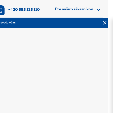
Pre našich zákazníkov
+420 595 135 110
 svoje včas.