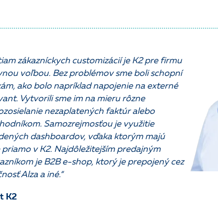
am zákazníckych customizácií je K2 pre firmu
nou voľbou. Bez problémov sme boli schopní
ám, ako bolo napríklad napojenie na externé
vant. Vytvorili sme im na mieru rôzne
ozosielanie nezaplatených faktúr alebo
hodníkom. Samozrejmosťou je využitie
dených dashboardov, vďaka ktorým majú
 priamo v K2. Najdôležitejším predajným
zníkom je B2B e-shop, ktorý je prepojený cez
osť Alza a iné.“
t K2