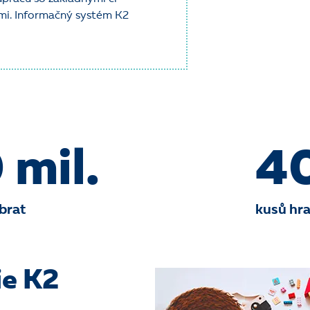
mi. Informačný systém K2
 mil.
4
brat
kusů hr
ie K2