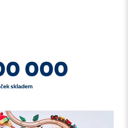
00 000
aček skladem