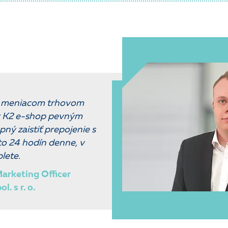
a meniacom trhovom
ý K2 e-shop pevným
ný zaistiť prepojenie s
 to 24 hodín denne, v
blete.
arketing Officer
. s r. o.