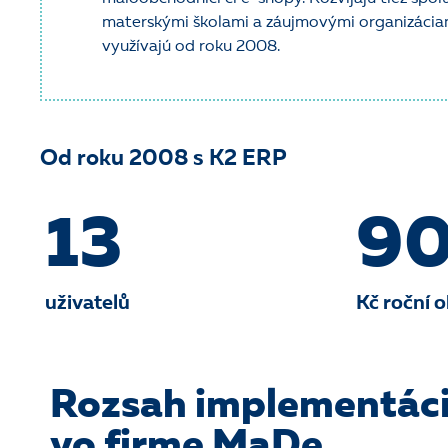
materskými školami a záujmovými organizácia
využívajú od roku 2008.
Od roku 2008 s K2 ERP
13
90
uživatelů
Kč roční o
Rozsah implementác
vo firme MaDe