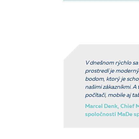
V dnešnom rýchlo s
prostredí je modern
bodom, ktorý je schop
našimi zákazníkmi. A
počítači, mobile aj ta
Marcel Denk, Chief M
spoločnosti MaDe spol