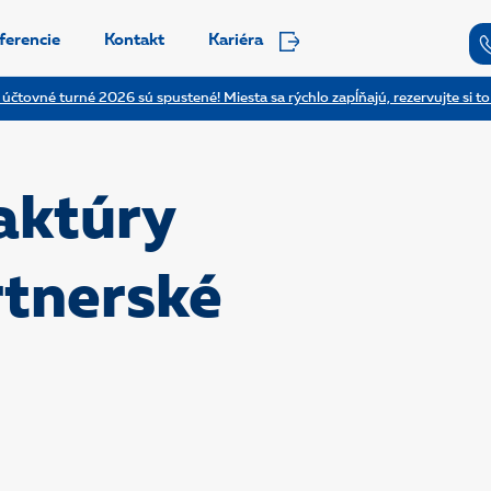
ferencie
Kontakt
Kariéra
 účtovné turné 2026 sú spustené! Miesta sa rýchlo zapĺňajú, rezervujte si to
aktúry
rtnerské