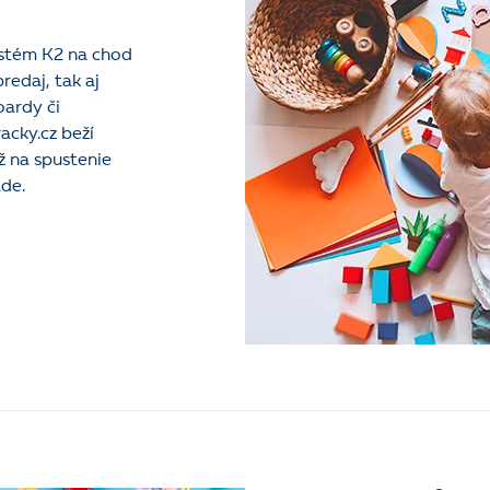
ystém K2 na chod
redaj, tak aj
oardy či
acky.cz beží
ž na spustenie
de.