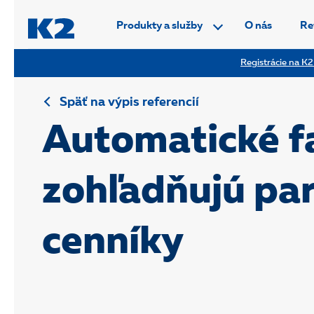
PŘESKOČIT NAVIGACI
Produkty a služby
O nás
Re
Registrácie na K2
Späť na výpis referencií
Automatické f
zohľadňujú pa
cenníky