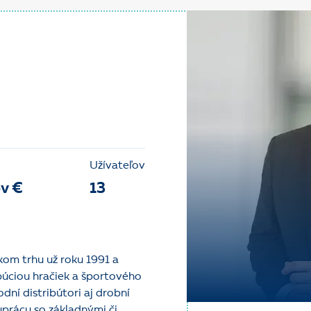
Užívateľov
ov €
13
om trhu už roku 1991 a
úciou hračiek a športového
dní distribútori aj drobní
uprácu so základnými či