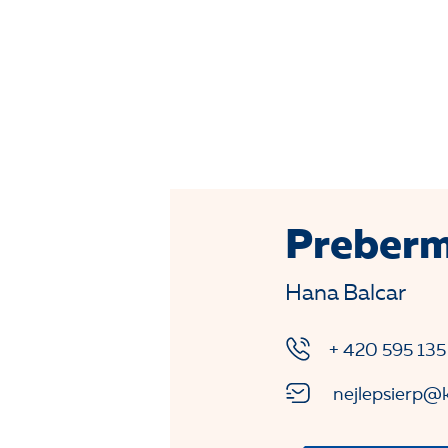
Preberm
Hana Balcar
+ 420 595 135
nejlepsierp@k