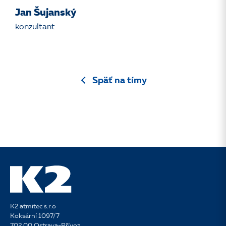
Jan Šujanský
konzultant
Späť na tímy
K2 atmitec s.r.o
Koksární 1097/7
702 00 Ostrava-Přívoz