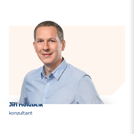
Jiří Holubčík
konzultant