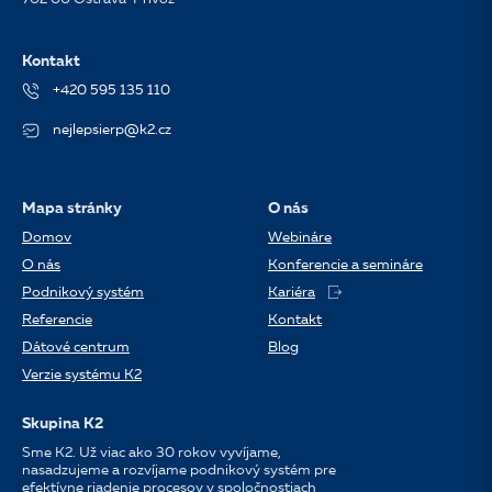
Kontakt
+420 595 135 110
nejlepsierp@k2.cz
Mapa stránky
O nás
Domov
Webináre
O nás
Konferencie a semináre
Podnikový systém
Kariéra
Referencie
Kontakt
Dátové centrum
Blog
Verzie systému K2
Skupina K2
Sme K2. Už viac ako 30 rokov vyvíjame,
nasadzujeme a rozvíjame podnikový systém pre
efektívne riadenie procesov v spoločnostiach