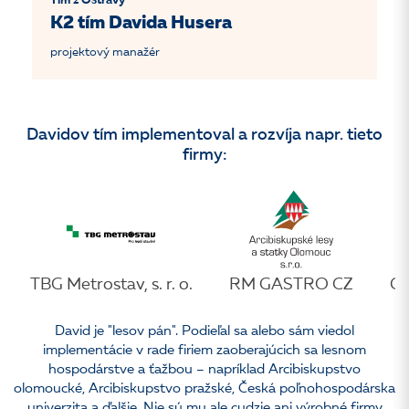
Tím z Ostravy
K2 tím Davida Husera
projektový manažér
Davidov tím implementoval a rozvíja napr. tieto
firmy:
TBG Metrostav, s. r. o.
RM GASTRO CZ
Gal
David je "lesov pán". Podieľal sa alebo sám viedol
implementácie v rade firiem zaoberajúcich sa lesnom
hospodárstve a ťažbou – napríklad Arcibiskupstvo
olomoucké, Arcibiskupstvo pražské, Česká poľnohospodárska
univerzita a ďalšie. Nie sú mu ale cudzie ani výrobné firmy