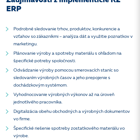
Zaujímavosti z implementície K2
ERP
Podrobné sledovanie trhov, produktov, konkurencie a
vzťahov so zákazníkmi – analýza dát a využitie poznatkov v
marketingu.
Plánovanie výroby a spotreby materiálu s ohľadom na
špecifické potreby spoločnosti.
Odvádzanie výroby pomocou smerovacích staníc so
sledovaním výrobných časov a jeho prepojenie s
dochádzkovým systémom.
Vyhodnocovanie výrobných výkonov až na úroveň
jednotlivého pracovníka.
Digitalizácia obehu obchodných a výrobných dokumentov
vo firme.
Špecifické riešenie spotreby zostatkového materiálu vo
výrobe.