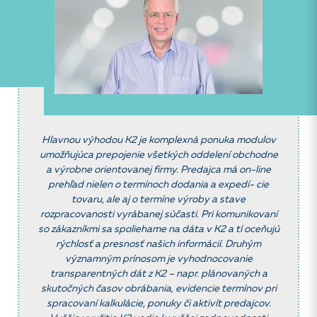
Hlavnou
výhodou K2 je komplexná ponuka modulov
umožňujúca prepojenie všetkých
oddelení obchodne
a výrobne orientovanej firmy. Predajca má on-line
prehľad
nielen o termínoch dodania a expedí- cie
tovaru, ale aj o termíne výroby a
stave
rozpracovanosti vyrábanej súčasti. Pri komunikovaní
so zákazníkmi
sa spoliehame na dáta v K2 a tí oceňujú
rýchlosť a presnosť našich
informácií. Druhým
významným prínosom je vyhodnocovanie
transparentných
dát z K2 – napr. plánovaných a
skutočných časov obrábania, evidencie
termínov pri
spracovaní kalkulácie, ponuky či aktivít predajcov.