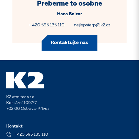
Preberme to osobne
Hana Balcar
+ 420 595 135 110
nejlepsierp@k2.cz
Kontaktujte nás
K2 atmitec s.r.o
Koksární 1097/7
702 00 Ostrava-Přívoz
Kontakt
+420 595 135 110