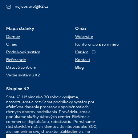
nejlepsierp@k2.cz
Mapa stránky
O nás
Domov
Webináre
O nás
Konferencie a semináre
Podnikový systém
Kariéra
Referencie
Kontakt
Dátové centrum
Blog
Verzie systému K2
Skupina K2
Sme K2. Už viac ako 30 rokov vyvíjame,
nasadzujeme a rozvíjame podnikový systém pre
efektívne riadenie procesov v spoločnostiach
rôznych oborov podnikania. Prevádzkujeme a
ponúkame služby dátových centier. Riešime e-
commerce, digitalizáciu, robotizáciu. Pomáhame
rásť stovkám našich klientov. Je nás viac ako 300,
ale nemeníme svoj charakter. Zakladáme si na
osobnom prístupe, dostupnosti, chuti do práce a