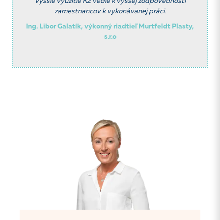
Vyššie v
yužitie K2 vedie k vyššej zodpovednosti
zamestnancov k vykonávanej
práci.
Ing. Libor Galatík, výkonný riadtieľ Murtfeldt Plasty,
s.r.o