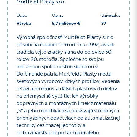
Murtfeldt Plasty s.r.o.
Odbor
Obrat
Užívateľov
Výroba
5,7 miliónov €
37
Výrobná spoločnosť Murtfeldt Plasty s. r. o.
pôsobí na českom trhu od roku 1992, avšak
tradícia tejto značky siaha do polovice 50.
rokov 20. storočia. Spoločne so svojou
materskou spoločnosťou sídliacou v
Dortmunde patria Murtfeldt Plasty medzi
svetových výrobcov klzkých profilov, vedenia
reťazí a remeňov a ďalších plastových dielov
na priemyselné využitie. Ich výrobky
dopravných a montážnych liniek z materiálu
„S“ a jeho modifikácií sa používajú v mnohých
priemyselných odvetviach od automatizačnej
techniky cez hnacej jednotky a
potravinárstva až po farmáciu alebo