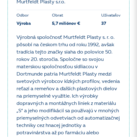
Murtfeldt Plasty s.r.o.
Odbor
Obrat
Užívateľov
Výroba
5,7 miliónov €
37
Výrobná spoločnosť Murtfeldt Plasty s. r. o.
pôsobí na českom trhu od roku 1992, avšak
tradícia tejto značky siaha do polovice 50.
rokov 20. storočia. Spoločne so svojou
materskou spoločnosťou sídliacou v
Dortmunde patria Murtfeldt Plasty medzi
svetových výrobcov klzkých profilov, vedenia
reťazí a remeňov a ďalších plastových dielov
na priemyselné využitie. Ich výrobky
dopravných a montážnych liniek z materiálu
„S“ a jeho modifikácií sa používajú v mnohých
priemyselných odvetviach od automatizačnej
techniky cez hnacej jednotky a
potravinárstva až po farmáciu alebo