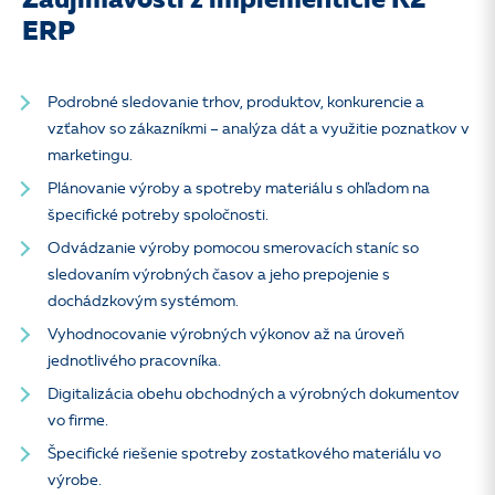
Zaujímavosti z implementície K2
ERP
Podrobné sledovanie trhov, produktov, konkurencie a
vzťahov so zákazníkmi – analýza dát a využitie poznatkov v
marketingu.
Plánovanie výroby a spotreby materiálu s ohľadom na
špecifické potreby spoločnosti.
Odvádzanie výroby pomocou smerovacích staníc so
sledovaním výrobných časov a jeho prepojenie s
dochádzkovým systémom.
Vyhodnocovanie výrobných výkonov až na úroveň
jednotlivého pracovníka.
Digitalizácia obehu obchodných a výrobných dokumentov
vo firme.
Špecifické riešenie spotreby zostatkového materiálu vo
výrobe.