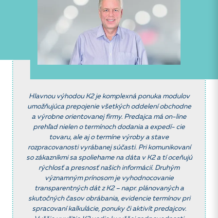
Hlavnou
výhodou K2 je komplexná ponuka modulov
umožňujúca prepojenie všetkých
oddelení obchodne
a výrobne orientovanej firmy. Predajca má on-line
prehľad
nielen o termínoch dodania a expedí- cie
tovaru, ale aj o termíne výroby a
stave
rozpracovanosti vyrábanej súčasti. Pri komunikovaní
so zákazníkmi
sa spoliehame na dáta v K2 a tí oceňujú
rýchlosť a presnosť našich
informácií. Druhým
významným prínosom je vyhodnocovanie
transparentných
dát z K2 – napr. plánovaných a
skutočných časov obrábania, evidencie
termínov pri
spracovaní kalkulácie, ponuky či aktivít predajcov.