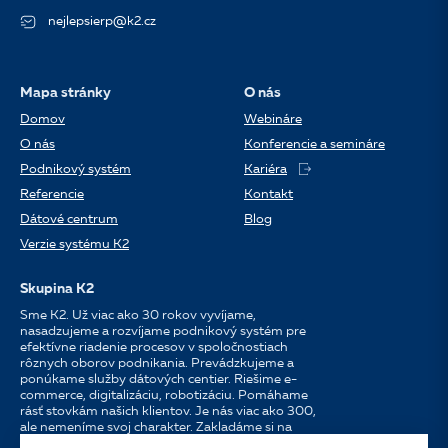
nejlepsierp@k2.cz
Mapa stránky
O nás
Domov
Webináre
O nás
Konferencie a semináre
Podnikový systém
Kariéra
Referencie
Kontakt
Dátové centrum
Blog
Verzie systému K2
Skupina K2
Sme K2. Už viac ako 30 rokov vyvíjame,
nasadzujeme a rozvíjame podnikový systém pre
efektívne riadenie procesov v spoločnostiach
rôznych oborov podnikania. Prevádzkujeme a
ponúkame služby dátových centier. Riešime e-
commerce, digitalizáciu, robotizáciu. Pomáhame
rásť stovkám našich klientov. Je nás viac ako 300,
ale nemeníme svoj charakter. Zakladáme si na
osobnom prístupe, dostupnosti, chuti do práce a