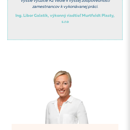
Vyššie v
yužitie K2 vedie k vyššej zodpovednosti
zamestnancov k vykonávanej
práci.
Ing. Libor Galatík, výkonný riadtieľ Murtfeldt Plasty,
s.r.o