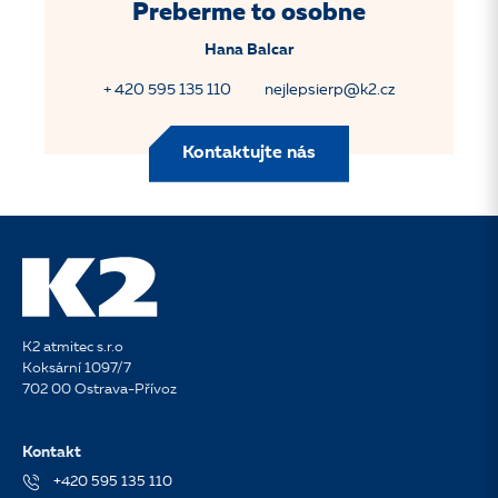
Preberme to osobne
Hana Balcar
+ 420 595 135 110
nejlepsierp@k2.cz
Kontaktujte nás
K2 atmitec s.r.o
Koksární 1097/7
702 00 Ostrava-Přívoz
Kontakt
+420 595 135 110