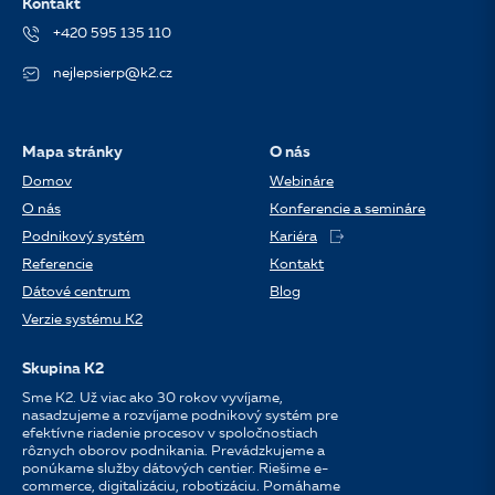
Kontakt
+420 595 135 110
nejlepsierp@k2.cz
Mapa stránky
O nás
Domov
Webináre
O nás
Konferencie a semináre
Podnikový systém
Kariéra
Referencie
Kontakt
Dátové centrum
Blog
Verzie systému K2
Skupina K2
Sme K2. Už viac ako 30 rokov vyvíjame,
nasadzujeme a rozvíjame podnikový systém pre
efektívne riadenie procesov v spoločnostiach
rôznych oborov podnikania. Prevádzkujeme a
ponúkame služby dátových centier. Riešime e-
commerce, digitalizáciu, robotizáciu. Pomáhame