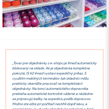
„Tovar pre objednávky z e-shopu je ihneď automaticky
blokovaný na sklade. Ak je objednávka kompletne
pokrytá,
IS K2 ihneď vystaví expedičný príkaz. S
využitím mobilných
terminálov tak skladníci môžu
prakticky okamžite praco
vať na kompletizácii
objednávky. Na konci automatického
dopravníka
prebieha automatické kontrolné váženie
a následne
sa pripravujú balíky na expedíciu podľa
dopravcov.
Možno ste ešte pri počítači nestihli dopiť kávu,
a