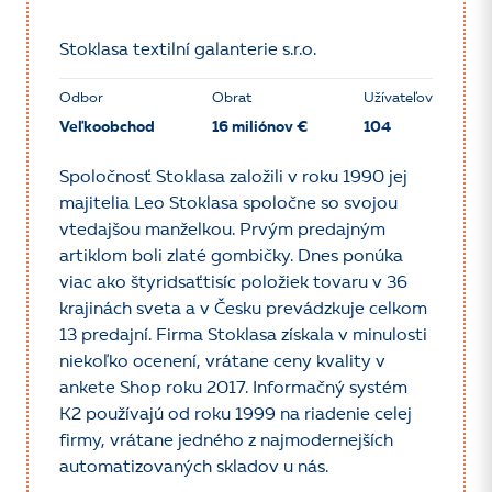
Stoklasa textilní galanterie s.r.o.
Odbor
Obrat
Užívateľov
Veľkoobchod
16 miliónov €
104
Spoločnosť Stoklasa založili v roku 1990 jej
majitelia Leo Stoklasa spoločne so svojou
vtedajšou manželkou. Prvým predajným
artiklom boli zlaté gombičky. Dnes ponúka
viac ako štyridsaťtisíc položiek tovaru v 36
krajinách sveta a v Česku prevádzkuje celkom
13 predajní. Firma Stoklasa získala v minulosti
niekoľko ocenení, vrátane ceny kvality v
ankete Shop roku 2017. Informačný systém
K2 používajú od roku 1999 na riadenie celej
firmy, vrátane jedného z najmodernejších
automatizovaných skladov u nás.