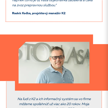
napriek tomu je už vaša objednávka zabalená a čaká
na
zvoz prepravnou službou.“
Radek Kočka, projektový manažér K2
Na ľudí z K2 a ich informačný systém sa vo firme
môžeme
spoľahnúť už viac ako 20 rokov. Moja