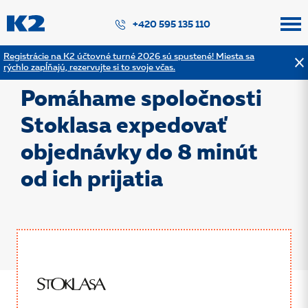
PŘESKOČIT NAVIGACI
+420 595 135 110
Registrácie na K2 účtovné turné 2026 sú spustené! Miesta sa
rýchlo zapĺňajú, rezervujte si to svoje včas.
Späť na výpis referencií
Pomáhame spoločnosti
Stoklasa expedovať
objednávky do 8 minút
od ich prijatia