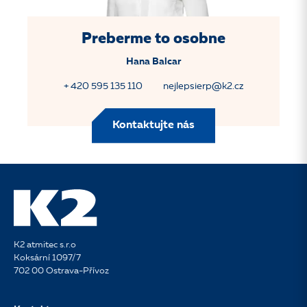
Preberme to osobne
Hana Balcar
+ 420 595 135 110
nejlepsierp@k2.cz
Kontaktujte nás
K2 atmitec s.r.o
Koksární 1097/7
702 00 Ostrava-Přívoz