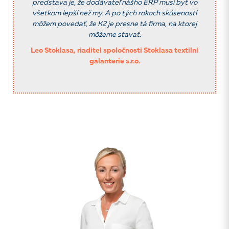
predstava je, že dodávateľ
nášho ERP musí byť vo
všetkom lepší než my. A po tých rokoch
skúseností
môžem povedať, že K2 je presne tá firma, na ktorej
môžeme stavať.
Leo Stoklasa, riaditel spoločnosti Stoklasa textilní
galanterie s.r.o.