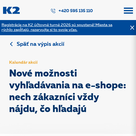
PŘESKOČIT NAVIGACI
+420 595 135 110
Registrácie na K2 účtovné turné 2026 sú spustené! Miesta sa
rýchlo zapĺňajú, rezervujte si to svoje včas.
Späť na výpis akcií
Kalendár akcií
Nové možnosti
vyhľadávania na e-shope:
nech zákazníci vždy
nájdu, čo hľadajú