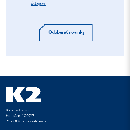
údajov
Odoberať novinky
K2 atmitec s.r.o
Koksární 1097/7
702 00 Ostrava-Přívoz