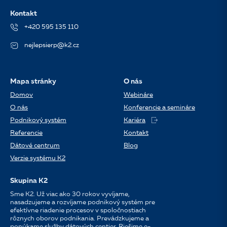
Kontakt
+420 595 135 110
nejlepsierp@k2.cz
Mapa stránky
O nás
Domov
Webináre
O nás
Konferencie a semináre
Podnikový systém
Kariéra
Referencie
Kontakt
Dátové centrum
Blog
Verzie systému K2
Skupina K2
Sme K2. Už viac ako 30 rokov vyvíjame,
nasadzujeme a rozvíjame podnikový systém pre
efektívne riadenie procesov v spoločnostiach
rôznych oborov podnikania. Prevádzkujeme a
ponúkame služby dátových centier. Riešime e-