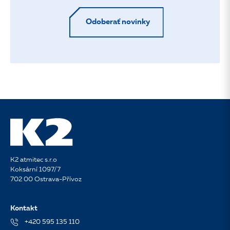
Odoberať novinky
K2 atmitec s.r.o
Koksární 1097/7
702 00 Ostrava-Přívoz
Kontakt
+420 595 135 110