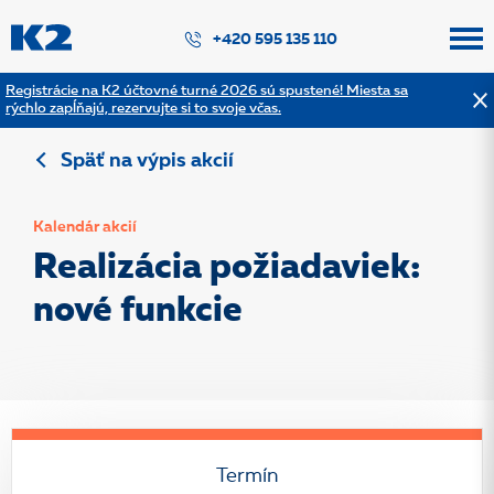
PŘESKOČIT NAVIGACI
+420 595 135 110
Registrácie na K2 účtovné turné 2026 sú spustené! Miesta sa
rýchlo zapĺňajú, rezervujte si to svoje včas.
Späť na výpis akcií
Kalendár akcií
Realizácia požiadaviek:
nové funkcie
Termín