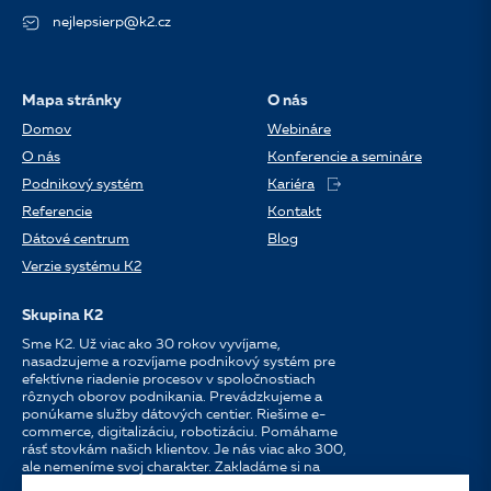
nejlepsierp@k2.cz
Mapa stránky
O nás
Domov
Webináre
O nás
Konferencie a semináre
Podnikový systém
Kariéra
Referencie
Kontakt
Dátové centrum
Blog
Verzie systému K2
Skupina K2
Sme K2. Už viac ako 30 rokov vyvíjame,
nasadzujeme a rozvíjame podnikový systém pre
efektívne riadenie procesov v spoločnostiach
rôznych oborov podnikania. Prevádzkujeme a
ponúkame služby dátových centier. Riešime e-
commerce, digitalizáciu, robotizáciu. Pomáhame
rásť stovkám našich klientov. Je nás viac ako 300,
ale nemeníme svoj charakter. Zakladáme si na
osobnom prístupe, dostupnosti, chuti do práce a