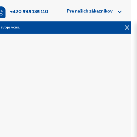
Pre našich zákazníkov
+420 595 135 110
 svoje včas.