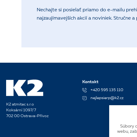
Nechajte si posielať priamo do e-mailu preh
najzaujímavejších akcií a noviniek. Stručne a
Kontakt
+420 595 135 110
nejlepsierp@k2.cz
K2 atmitec s.r.o
Koksární 1097/7
702 00 Ostrava-Přívoz
Súbory c
webu, zab