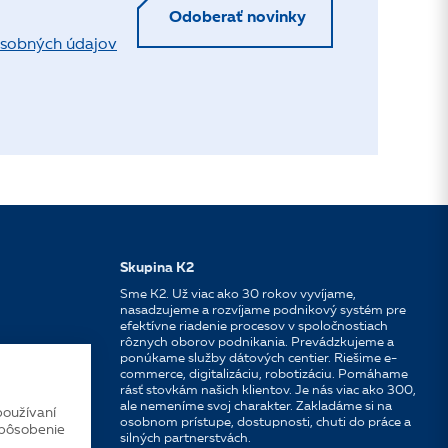
Odoberať novinky
sobných údajov
Skupina K2
Sme K2. Už viac ako 30 rokov vyvíjame,
nasadzujeme a rozvíjame podnikový systém pre
efektívne riadenie procesov v spoločnostiach
rôznych oborov podnikania. Prevádzkujeme a
ponúkame služby dátových centier. Riešime e-
commerce, digitalizáciu, robotizáciu. Pomáhame
rásť stovkám našich klientov. Je nás viac ako 300,
ale nemeníme svoj charakter. Zakladáme si na
používaní
osobnom prístupe, dostupnosti, chuti do práce a
spôsobenie
silných partnerstvách.