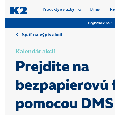
PŘESKOČIT NAVIGACI
Produkty a služby
O nás
Re
Registrácie na K2
Späť na výpis akcií
Kalendár akcií
Prejdite na
bezpapierovú 
pomocou DMS