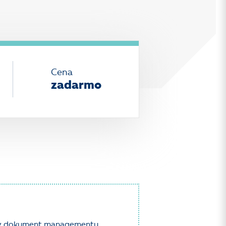
Cena
zadarmo
kov dokument managementu,