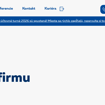
ferencie
Kontakt
Kariéra
 účtovné turné 2026 sú spustené! Miesta sa rýchlo zapĺňajú, rezervujte si to
firmu