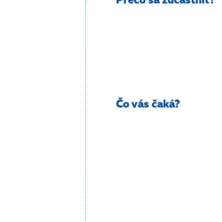
Prečo sa zúčastniť?
Čo vás čaká?