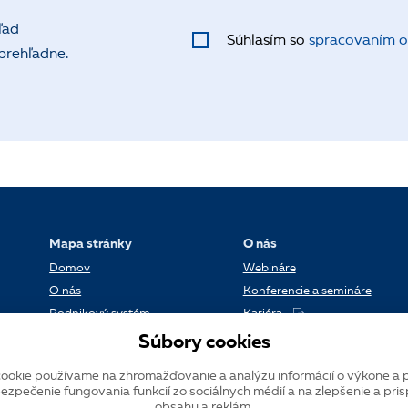
ľad
Súhlasím so
spracovaním o
 prehľadne.
Mapa stránky
O nás
Domov
Webináre
O nás
Konferencie a semináre
Podnikový systém
Kariéra
Referencie
Kontakt
Súbory cookies
Dátové centrum
Blog
ookie používame na zhromažďovanie a analýzu informácií o výkone a 
Verzie systému K2
ezpečenie fungovania funkcií zo sociálnych médií a na zlepšenie a pri
obsahu a reklám.