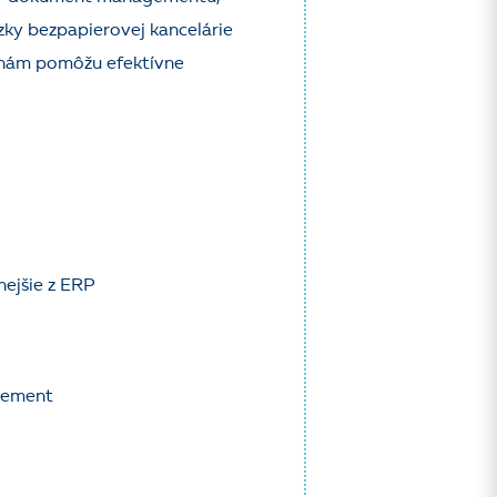
zky bezpapierovej kancelárie
 nám pomôžu efektívne
nejšie z ERP
gement