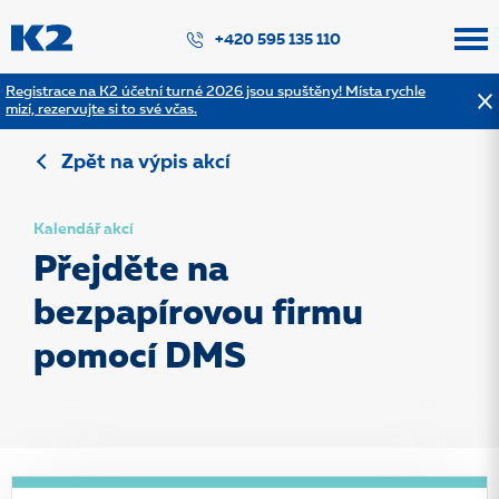
PŘESKOČIT NAVIGACI
+420 595 135 110
Registrace na K2 účetní turné 2026 jsou spuštěny! Místa rychle
mizí, rezervujte si to své včas.
Zpět na výpis akcí
Kalendář akcí
Přejděte na
bezpapírovou firmu
pomocí DMS