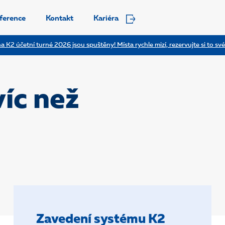
ference
Kontakt
Kariéra
a K2 účetní turné 2026 jsou spuštěny! Místa rychle mizí, rezervujte si to své
víc než
Zavedení systému K2