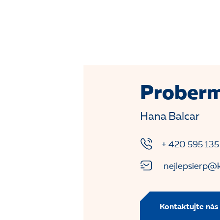
Proberm
Hana Balcar
+ 420 595 135
nejlepsierp@k
Kontaktujte nás