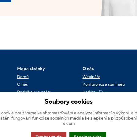
Mapa stránky
O nás
Domů
Webináře
O nás
Konference a semináře
Podnikový systém
Kariéra
Reference
Kontakt
Soubory cookies
Datové centrum
Blog
 cookie používáme ke shromažďování a analýze informací o výkonu a p
Verze systému K2
ištění fungování funkcí ze sociálních médií a ke zlepšení a přizpůsoben
reklam.