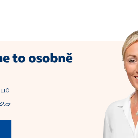
e to osobně
 110
2.cz