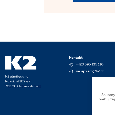
Kontakt
+420 595 135 110
nejlepsierp@k2.cz
K2 atmitec s.r.o
Koksární 1097/7
702 00 Ostrava-Přívoz
Soubory
webu, zaj