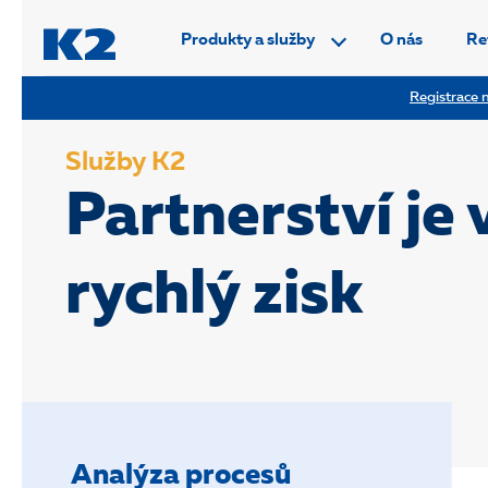
PŘESKOČIT NAVIGACI
Produkty a služby
O nás
Re
Registrace n
Služby K2
Partnerství je 
rychlý zisk
Analýza procesů