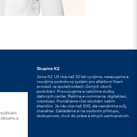
Skupina K2
Jsme K2. Už více než 30 let vyvíjíme, nasazujeme a
rozvíjíme podnikový systém pro efektivní řízení
procesů ve společnostech různých oborů
podnikání. Provozujeme a nabízíme služby
datových center. Řešíme e-commerce, digitalizaci,
robotizaci. Pomáháme růst stovkám našim
klientům. Je nás více než 300, ale neměníme svůj
charakter. Zakládáme si na osobním přístupu,
oužívání
dostupnosti, chuti do práce a silných partnerstvích.
í obsahu a