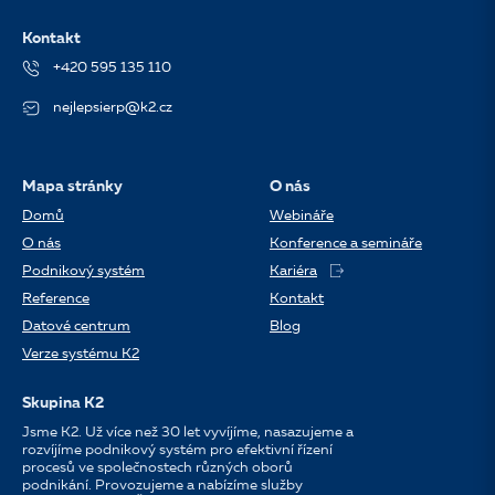
Kontakt
+420 595 135 110
nejlepsierp@k2.cz
Mapa stránky
O nás
Domů
Webináře
O nás
Konference a semináře
Podnikový systém
Kariéra
Reference
Kontakt
Datové centrum
Blog
Verze systému K2
Skupina K2
Jsme K2. Už více než 30 let vyvíjíme, nasazujeme a
rozvíjíme podnikový systém pro efektivní řízení
procesů ve společnostech různých oborů
podnikání. Provozujeme a nabízíme služby