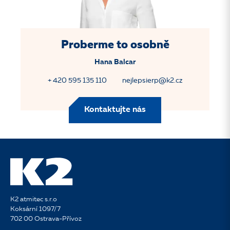
Proberme to osobně
Hana Balcar
+ 420 595 135 110
nejlepsierp@k2.cz
Kontaktujte nás
K2 atmitec s.r.o
Koksární 1097/7
702 00 Ostrava-Přívoz