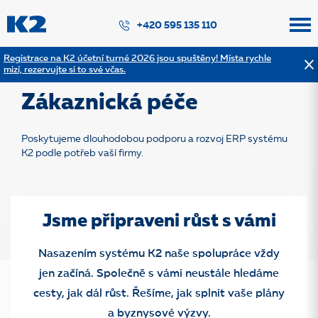
PŘESKOČIT NAVIGACI
+420 595 135 110
Registrace na K2 účetní turné 2026 jsou spuštěny! Místa rychle
mizí, rezervujte si to své včas.
Zpět na výpis služeb
Zákaznická péče
Poskytujeme dlouhodobou podporu a rozvoj ERP systému
K2 podle potřeb vaší firmy.
Jsme připraveni růst s vámi
Nasazením systému K2 naše spolupráce vždy
jen začíná. Společně s vámi neustále hledáme
cesty, jak dál růst. Řešíme, jak splnit vaše plány
a byznysové výzvy.