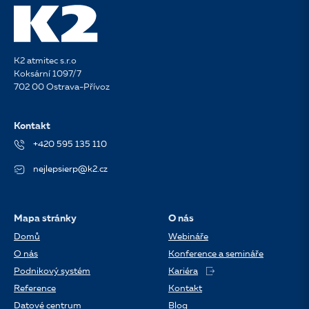
K2 atmitec s.r.o
Koksární 1097/7
702 00 Ostrava-Přívoz
Kontakt
+420 595 135 110
nejlepsierp@k2.cz
Mapa stránky
O nás
Domů
Webináře
O nás
Konference a semináře
Podnikový systém
Kariéra
Reference
Kontakt
Datové centrum
Blog