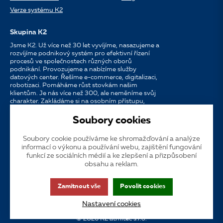
Verze systému K2
Skupina K2
Jsme K2. Už více než 30 let vyvíjíme, nasazujeme a
rozvíjíme podnikový systém pro efektivní řízení
procesů ve společnostech různých oborů
podnikání. Provozujeme a nabízíme služby
datových center. Řešíme e-commerce, digitalizaci,
robotizaci. Pomáháme růst stovkám našim
klientům. Je nás více než 300, ale neměníme svůj
charakter. Zakládáme si na osobním přístupu,
dostupnosti, chuti do práce a silných
partnerstvích.
Soubory cookies
Soubory cookie používáme ke shromažďování a analýze
Jazyk
CS
EN
SK
informací o výkonu a používání webu, zajištění fungování
funkcí ze sociálních médií a ke zlepšení a přizpůsobení
obsahu a reklam.
Cookies
Dotační publicita
Zákaznická podpora
VOS
Zamítnout vše
Povolit cookies
GDPR
Přístupnost
Nastavení cookies
© 2026 K2 atmitec s.r.o.