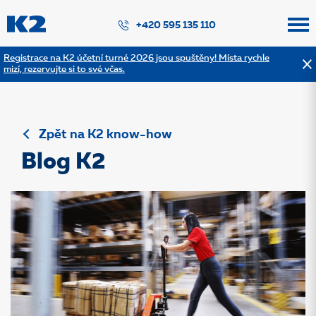
PŘESKOČIT NAVIGACI
+420 595 135 110
Registrace na K2 účetní turné 2026 jsou spuštěny! Místa rychle
mizí, rezervujte si to své včas.
Zpět na K2 know-how
Blog K2