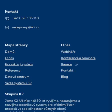
Kontakt
+420 595 135 110
nejlepsierp@k2.cz
Mapa stránky
O nás
Domů
Webináře
O nás
Konference a semináře
Podnikový systém
Kariéra
Reference
Kontakt
Datové centrum
Blog
Verze systému K2
Skupina K2
Jsme K2. Už více než 30 let vyvíjíme, nasazujeme a
rozvíjíme podnikový systém pro efektivní řízení
procesů ve společnostech různých oborů