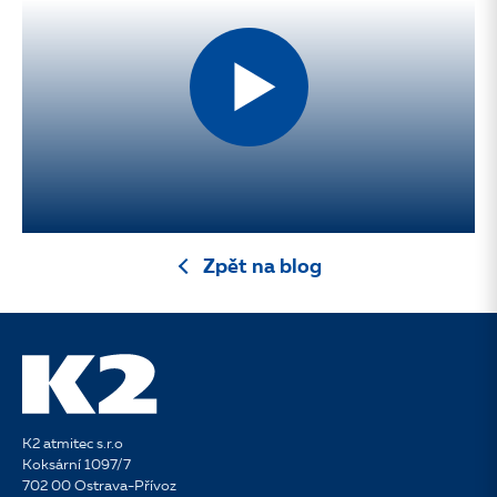
Zpět na blog
K2 atmitec s.r.o
Koksární 1097/7
702 00 Ostrava-Přívoz