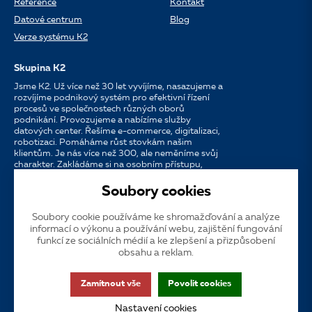
Reference
Kontakt
Datové centrum
Blog
Verze systému K2
Skupina K2
Jsme K2. Už více než 30 let vyvíjíme, nasazujeme a
rozvíjíme podnikový systém pro efektivní řízení
procesů ve společnostech různých oborů
podnikání. Provozujeme a nabízíme služby
datových center. Řešíme e-commerce, digitalizaci,
robotizaci. Pomáháme růst stovkám našim
klientům. Je nás více než 300, ale neměníme svůj
charakter. Zakládáme si na osobním přístupu,
dostupnosti, chuti do práce a silných
partnerstvích.
Soubory cookies
Soubory cookie používáme ke shromažďování a analýze
Jazyk
CS
EN
SK
informací o výkonu a používání webu, zajištění fungování
funkcí ze sociálních médií a ke zlepšení a přizpůsobení
obsahu a reklam.
Cookies
Dotační publicita
Zákaznická podpora
VOS
Zamítnout vše
Povolit cookies
GDPR
Přístupnost
Nastavení cookies