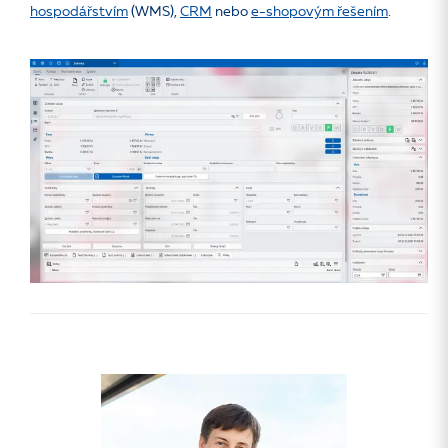
hospodářstvím
(WMS),
CRM
nebo
e-shopovým řešením
.