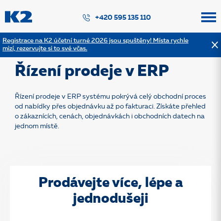
PŘESKOČIT NAVIGACI
+420 595 135 110
Registrace na K2 účetní turné 2026 jsou spuštěny! Místa rychle
mizí, rezervujte si to své včas.
Zpět na výpis řešení
Řízení prodeje v ERP
Řízení prodeje v ERP systému pokrývá celý obchodní proces
od nabídky přes objednávku až po fakturaci. Získáte přehled
o zákaznících, cenách, objednávkách i obchodních datech na
jednom místě.
Prodávejte více, lépe a
jednodušeji