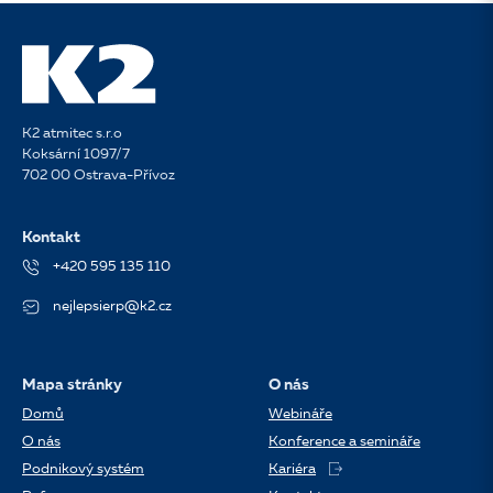
K2 atmitec s.r.o
Koksární 1097/7
702 00 Ostrava-Přívoz
Kontakt
+420 595 135 110
nejlepsierp@k2.cz
Mapa stránky
O nás
Domů
Webináře
O nás
Konference a semináře
Podnikový systém
Kariéra