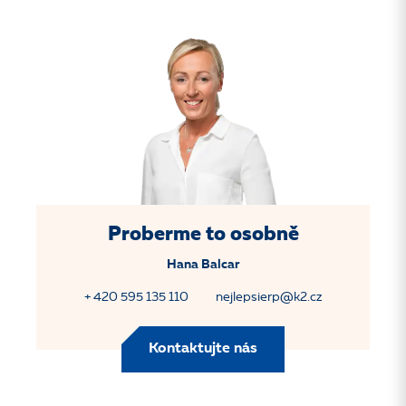
Proberme to osobně
Hana Balcar
+ 420 595 135 110
nejlepsierp@k2.cz
Kontaktujte nás