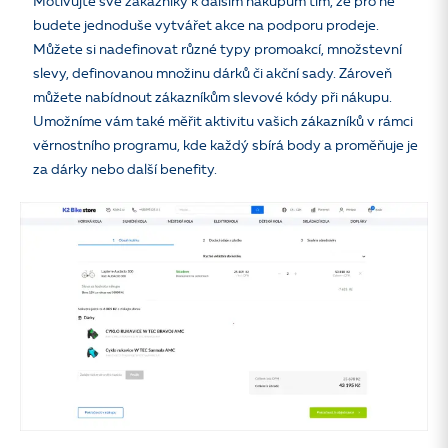
Motivujte své zákazníky k dalším nákupům tím, že pro ně
budete jednoduše vytvářet akce na podporu prodeje.
Můžete si nadefinovat různé typy promoakcí, množstevní
slevy, definovanou množinu dárků či akční sady. Zároveň
můžete nabídnout zákazníkům slevové kódy při nákupu.
Umožníme vám také měřit aktivitu vašich zákazníků v rámci
věrnostního programu, kde každý sbírá body a proměňuje je
za dárky nebo další benefity.