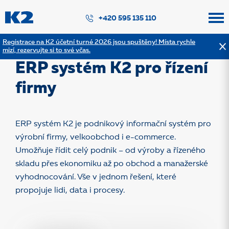
PŘESKOČIT NAVIGACI
+420 595 135 110
Registrace na K2 účetní turné 2026 jsou spuštěny! Místa rychle
mizí, rezervujte si to své včas.
Podnikový systém
ERP systém K2 pro řízení
firmy
ERP systém K2 je podnikový informační systém pro
výrobní firmy, velkoobchod i e-commerce.
Umožňuje řídit celý podnik – od výroby a řízeného
skladu přes ekonomiku až po obchod a manažerské
vyhodnocování. Vše v jednom řešení, které
propojuje lidi, data i procesy.