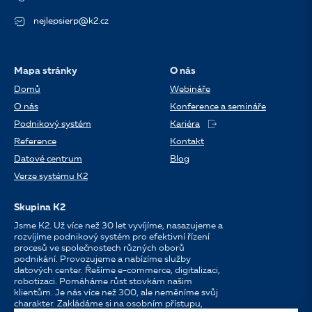
nejlepsierp@k2.cz
Mapa stránky
O nás
Domů
Webináře
O nás
Konference a semináře
Podnikový systém
Kariéra
Reference
Kontakt
Datové centrum
Blog
Verze systému K2
Skupina K2
Jsme K2. Už více než 30 let vyvíjíme, nasazujeme a
rozvíjíme podnikový systém pro efektivní řízení
procesů ve společnostech různých oborů
podnikání. Provozujeme a nabízíme služby
datových center. Řešíme e-commerce, digitalizaci,
robotizaci. Pomáháme růst stovkám našim
klientům. Je nás více než 300, ale neměníme svůj
charakter. Zakládáme si na osobním přístupu,