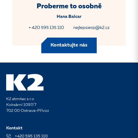
Proberme to osobně
Hana Balcar
+ 420 595 135 110
nejlepsierp@k2.cz
Kontaktujte nás
K2 atmitec s.r.o
Koksární 1097/7
702 00 Ostrava-Přívoz
Kontakt
+420 595 135 110