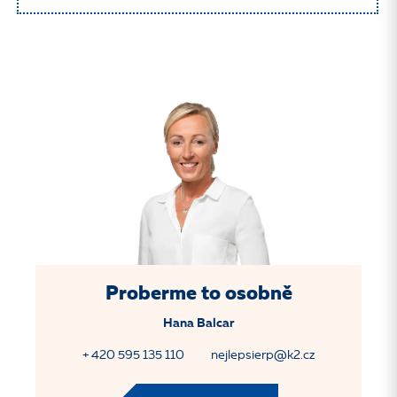
Proberme to osobně
Hana Balcar
+ 420 595 135 110
nejlepsierp@k2.cz