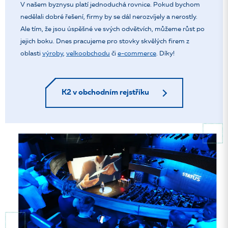
V našem byznysu platí jednoduchá rovnice. Pokud bychom
nedělali dobré řešení, firmy by se dál nerozvíjely a nerostly.
Ale tím, že jsou úspěšné ve svých odvětvích, můžeme růst po
jejich boku. Dnes pracujeme pro stovky skvělých firem z
oblasti
výroby
,
velkoobchodu
či
e-commerce
. Díky!
K2 v obchodním rejstříku