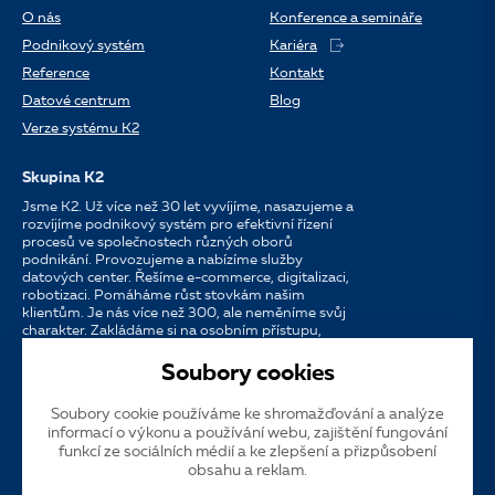
O nás
Konference a semináře
Podnikový systém
Kariéra
Reference
Kontakt
Datové centrum
Blog
Verze systému K2
Skupina K2
Jsme K2. Už více než 30 let vyvíjíme, nasazujeme a
rozvíjíme podnikový systém pro efektivní řízení
procesů ve společnostech různých oborů
podnikání. Provozujeme a nabízíme služby
datových center. Řešíme e-commerce, digitalizaci,
robotizaci. Pomáháme růst stovkám našim
klientům. Je nás více než 300, ale neměníme svůj
charakter. Zakládáme si na osobním přístupu,
dostupnosti, chuti do práce a silných
partnerstvích.
Soubory cookies
Soubory cookie používáme ke shromažďování a analýze
Jazyk
CS
EN
SK
informací o výkonu a používání webu, zajištění fungování
funkcí ze sociálních médií a ke zlepšení a přizpůsobení
obsahu a reklam.
Cookies
Dotační publicita