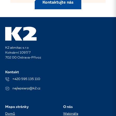
Kontaktujte nás
K2 atmitec s.r.o
Koksární 1097/7
702 00 Ostrava-Přívoz
Kontakt
+420 595 135 110
nejlepsierp@k2.cz
Mapa stránky
O nás
Domů
Webináře