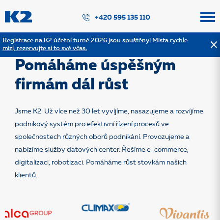
PŘESKOČIT NAVIGACI
+420 595 135 110
Registrace na K2 účetní turné 2026 jsou spuštěny! Místa rychle
mizí, rezervujte si to své včas.
O nás
Pomáháme úspěšným
firmám dál růst
Jsme K2. Už více než 30 let vyvíjíme, nasazujeme a rozvíjíme
podnikový systém pro efektivní řízení procesů ve
společnostech různých oborů podnikání. Provozujeme a
nabízíme služby datových center. Řešíme e-commerce,
digitalizaci, robotizaci. Pomáháme růst stovkám našich
klientů.