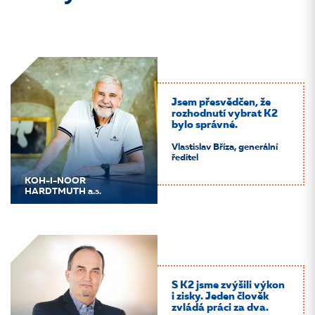
Jsem přesvědčen, že
rozhodnutí vybrat K2
bylo správné.
Vlastislav Bříza, generální
ředitel
KOH-I-NOOR
HARDTMUTH a.s.
S K2 jsme zvýšili výkon
i zisky. Jeden člověk
zvládá práci za dva.