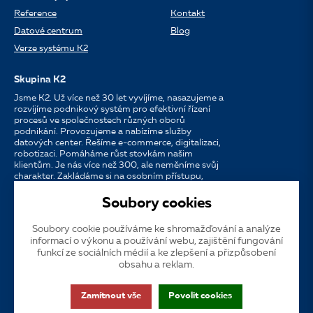
Reference
Kontakt
Datové centrum
Blog
Verze systému K2
Skupina K2
Jsme K2. Už více než 30 let vyvíjíme, nasazujeme a
rozvíjíme podnikový systém pro efektivní řízení
procesů ve společnostech různých oborů
podnikání. Provozujeme a nabízíme služby
datových center. Řešíme e-commerce, digitalizaci,
robotizaci. Pomáháme růst stovkám našim
klientům. Je nás více než 300, ale neměníme svůj
charakter. Zakládáme si na osobním přístupu,
dostupnosti, chuti do práce a silných
partnerstvích.
Soubory cookies
Soubory cookie používáme ke shromažďování a analýze
Jazyk
CS
EN
SK
informací o výkonu a používání webu, zajištění fungování
funkcí ze sociálních médií a ke zlepšení a přizpůsobení
obsahu a reklam.
Cookies
Dotační publicita
Zákaznická podpora
VOS
Zamítnout vše
Povolit cookies