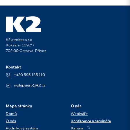
K2 atmitec s.r.o
Koksární 1097/7
702 00 Ostrava-Přívoz
Kontakt
+420 595 135 110
nejlepsierp@k2.cz
Mapa stránky
O nás
Domů
Webináře
O nás
Konference a semináře
Podnikový systém
Kariéra