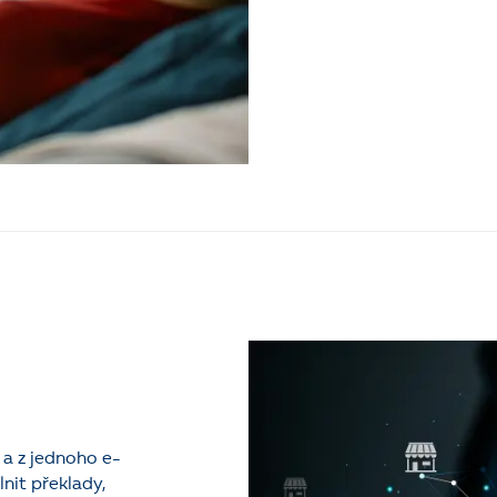
a z jednoho e-
nit překlady,