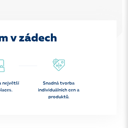
em v zádech
 největší
Snadná tvorba
laces.
individuálních cen a
produktů.