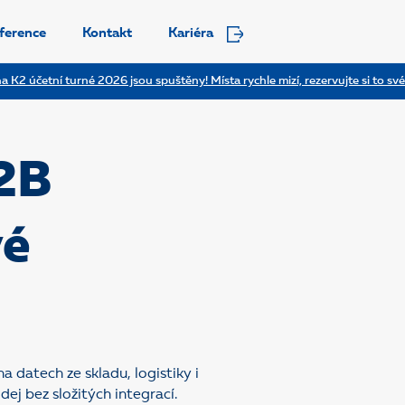
ference
Kontakt
Kariéra
a K2 účetní turné 2026 jsou spuštěny! Místa rychle mizí, rezervujte si to své
2B
vé
datech ze skladu, logistiky i
ej bez složitých integrací.