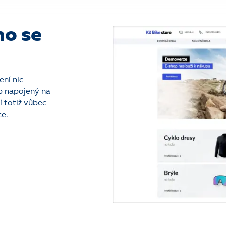
mo se
není nic
op napojený na
í totiž vůbec
ce.