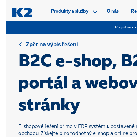
PŘESKOČIT NAVIGACI
Produkty a služby
O nás
Re
Registrace n
Zpět na výpis řešení
B2C e-shop, B
portál a webo
stránky
E-shopové řešení přímo v ERP systému, postavené na 
obchodu. Získejte plnohodnotný e-shop a online prod