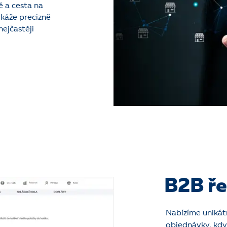
 a cesta na
okáže precizně
nejčastěji
B2B ře
Nabízíme unikát
objednávky, kdy