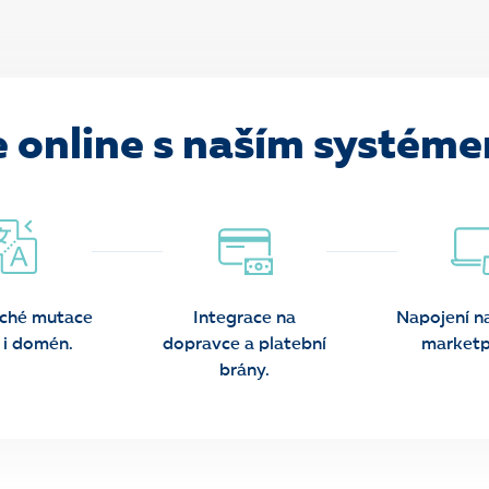
 online s naším systém
ché mutace
Integrace na
Napojení na
 i domén.
dopravce a platební
marketp
brány.