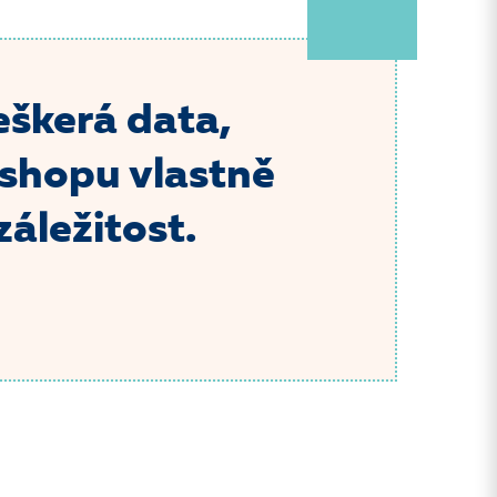
eškerá data,
-shopu vlastně
áležitost.