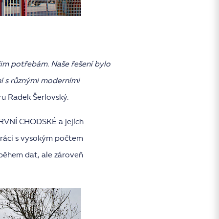
šim potřebám. Naše řešení bylo
ní s různými moderními
u Radek Šerlovský.
PRVNÍ CHODSKÉ a jejích
práci s vysokým počtem
oběhem dat, ale zároveň