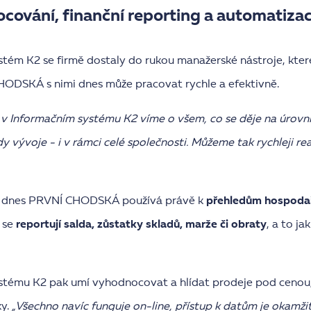
ování, finanční reporting a automatiza
tém K2 se firmě dostaly do rukou manažerské nástroje, kte
HODSKÁ s nimi dnes může pracovat rychle a efektivně.
 Informačním systému K2 víme o všem, co se děje na úrovni
y vývoje - i v rámci celé společnosti. Můžeme tak rychleji rea
ty dnes PRVNÍ CHODSKÁ používá právě k
přehledům hospodař
 se
reportují salda, zůstatky skladů, marže či obraty
, a to ja
ystému K2 pak umí vyhodnocovat a hlídat prodeje pod cenou
ky.
„Všechno navíc funguje on-line, přístup k datům je okamžit