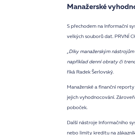
Manažerské vyhodnoc
S přechodem na Informační sys
velkých souborů dat. PRVNÍ C
„Díky manažerským nástrojům v
například denní obraty či trend
říká Radek Šerlovský.
Manažerské a finanční repor
jejich vyhodnocování. Zároveň
poboček.
Další nástroje Informačního s
nebo limity kreditu na zákazní