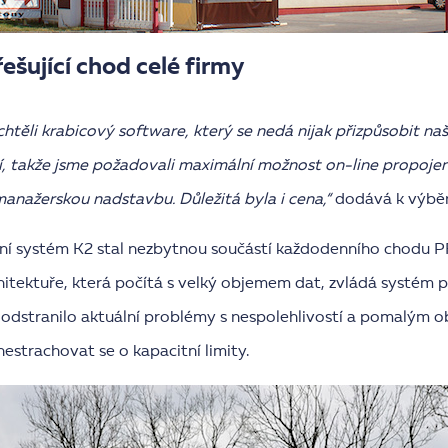
řešující chod celé firmy
htěli krabicový software, který se nedá nijak přizpůsobit na
í, takže jsme požadovali maximální možnost on-line propoje
anažerskou nadstavbu. Důležitá byla i cena,“
dodává k výběr
ční systém K2 stal nezbytnou součástí každodenního chodu 
itektuře, která počítá s velký objemem dat, zvládá systém 
 odstranilo aktuální problémy s nespolehlivostí a pomalým 
nestrachovat se o kapacitní limity.