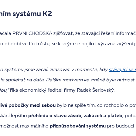
ením systému K2
čala PRVNÍ CHODSKÁ zjišťovat, že stávající řešení informa
 období ve fázi růstu, se kterým se pojilo i výrazné zvýšení
o systému jsme začali zvažovat v momentě, kdy
stávající už 
e spoléhat na data. Dalším motivem ke změně byla nutnost 
lou,“
říká ekonomický ředitel firmy Radek Šerlovský.
tlivé pobočky mezi sebou
bylo nejspíše tím, co rozhodlo o po
skání lepšího
přehledu o stavu zásob, zakázek a plateb
, poho
 možnost maximálního
přizpůsobování systému
pro budoucí 