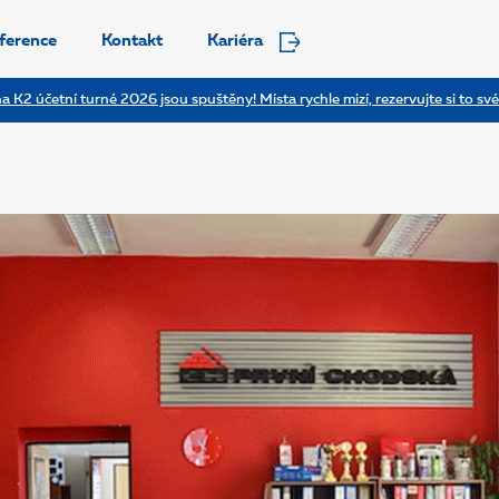
ference
Kontakt
Kariéra
a K2 účetní turné 2026 jsou spuštěny! Místa rychle mizí, rezervujte si to své