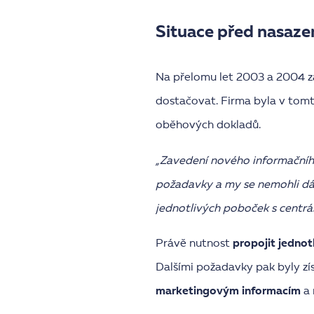
Situace před nasaz
Na přelomu let 2003 a 2004 za
dostačovat. Firma byla v tomto
oběhových dokladů.
„Zavedení nového informačníh
požadavky a my se nemohli dál
jednotlivých poboček s centrá
Právě nutnost
propojit jedno
Dalšími požadavky pak byly zí
marketingovým informacím
a