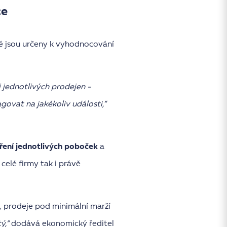
ce
ré jsou určeny k vyhodnocování
 jednotlivých prodejen -
govat na jakékoliv události,“
ení jednotlivých poboček
a
k celé firmy tak i právě
, prodeje pod minimální marží
ý,“
dodává ekonomický ředitel