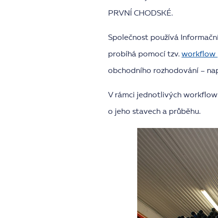
PRVNÍ CHODSKÉ.
Společnost používá Informační 
probíhá pomocí tzv.
workflow 
obchodního rozhodování – např.
V rámci jednotlivých workflow
o jeho stavech a průběhu.