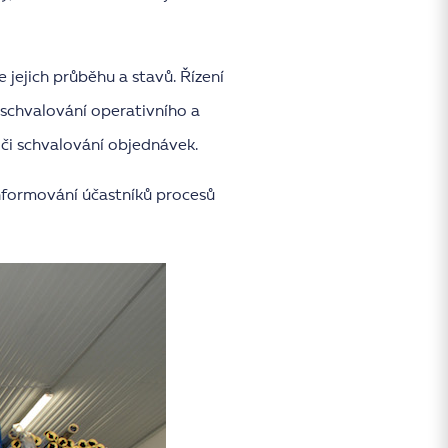
jejich průběhu a stavů. Řízení
a schvalování operativního a
 či schvalování objednávek.
nformování účastníků procesů