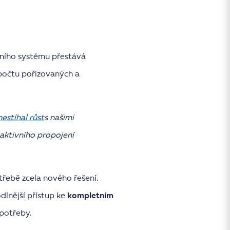
čního systému přestává
 počtu pořizovaných a
nestíhal růst
s našimi
aktivního propojení
třebě zcela nového řešení.
dlnější přístup ke
kompletním
potřeby.