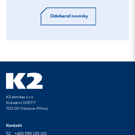
Odoberať novinky
K2 atmitec s.r.o
Koksární 1097/7
702 00 Ostrava-Přívoz
Kontakt
+420 595 135 110