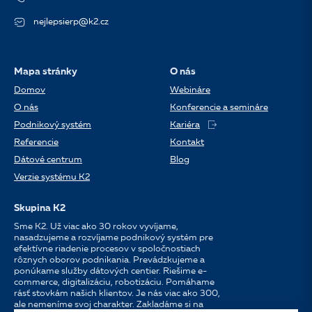
nejlepsierp@k2.cz
Mapa stránky
O nás
Domov
Webináre
O nás
Konferencie a semináre
Podnikový systém
Kariéra
Referencie
Kontakt
Dátové centrum
Blog
Verzie systému K2
Skupina K2
Sme K2. Už viac ako 30 rokov vyvíjame,
nasadzujeme a rozvíjame podnikový systém pre
efektívne riadenie procesov v spoločnostiach
rôznych oborov podnikania. Prevádzkujeme a
ponúkame služby dátových centier. Riešime e-
commerce, digitalizáciu, robotizáciu. Pomáhame
rásť stovkám našich klientov. Je nás viac ako 300,
ale nemeníme svoj charakter. Zakladáme si na