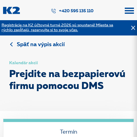
PŘESKOČIT NAVIGACI
+420 595 135 110
Registrácie na K2 účtovné turné 2026 sú spustené! Miesta sa
rýchlo zapĺňajú, rezervujte si to svoje včas.
Späť na výpis akcií
Kalendár akcií
Prejdite na bezpapierovú
firmu pomocou DMS
Termín