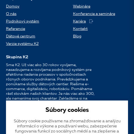
Domov
Webináre
O nás
Konferencie a semináre
Podnikový systém
Kariéra
Referencie
Kontakt
Dátové centrum
Blog
Verzie systému K2
Skupina K2
Sme K2. Už viac ako 30 rokov vyvíjame,
nasadzujeme a rozvíjame podnikový systém pre
efektívne riadenie procesov v spoločnostiach
rôznych oborov podnikania. Prevádzkujeme a
ponúkame služby dátových centier. Riešime e-
commerce, digitalizáciu, robotizáciu. Pomáhame
rásť stovkám našich klientov. Je nás viac ako 300,
ale nemeníme svoj charakter. Zakladáme si na
osobnom prístupe, dostupnosti, chuti do práce a
silných partnerstvách.
Súbory cookies
Súbory cookie používame na zhromažďovanie a analýzu
Jazyk
CS
EN
SK
informácií o výkone a používaní webu, zabezpečenie
fungovania funkcií zo sociálnych médií a na zlepšenie a