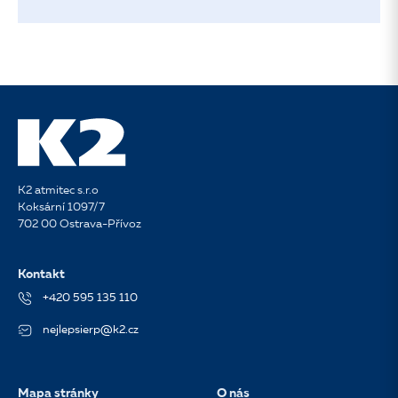
K2 atmitec s.r.o
Koksární 1097/7
702 00 Ostrava-Přívoz
Kontakt
+420 595 135 110
nejlepsierp@k2.cz
Mapa stránky
O nás