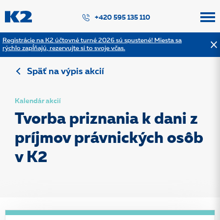
PŘESKOČIT NAVIGACI
+420 595 135 110
Registrácie na K2 účtovné turné 2026 sú spustené! Miesta sa
rýchlo zapĺňajú, rezervujte si to svoje včas.
Späť na výpis akcií
Kalendár akcií
Tvorba priznania k dani z
príjmov právnických osôb
v K2