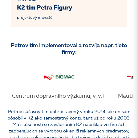
Tím z Brna
K2 tím Petra Figury
projektový manažér
Petrov tím implementoval a rozvíja napr. tieto
firmy:
Centrum dopravního výzkumu, v. v. i.
Mauting,
Petrov súčasný tím bol zostavený v roku 2014, ale on sám
pôsobil v K2 ako samostatný konzultant už od roku 2003.
Má skúsenosti so zavádzaním K2 napríklad vo firmách
zaoberajúcich sa výrobou okien či reklamných predmetov,
predajom poľnohospodárskych strojov či služieb v oblasti