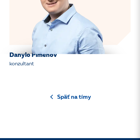
Danylo Pimenov
konzultant
Späť na tímy