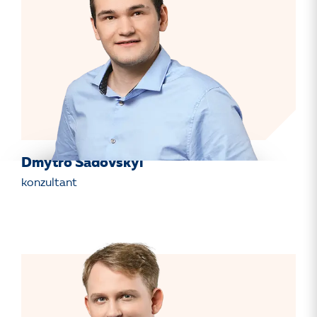
Dmytro Sadovskyi
konzultant