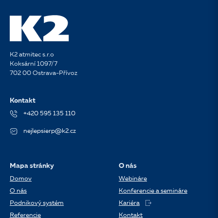
K2 atmitec s.r.o
Koksární 1097/7
702 00 Ostrava-Přívoz
Kontakt
+420 595 135 110
nejlepsierp@k2.cz
Mapa stránky
O nás
Domov
Webináre
O nás
Konferencie a semináre
Podnikový systém
Kariéra
Referencie
Kontakt