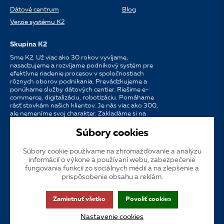
Dátové centrum
Blog
Verzie systému K2
Skupina K2
Sme K2. Už viac ako 30 rokov vyvíjame,
nasadzujeme a rozvíjame podnikový systém pre
efektívne riadenie procesov v spoločnostiach
rôznych oborov podnikania. Prevádzkujeme a
ponúkame služby dátových centier. Riešime e-
commerce, digitalizáciu, robotizáciu. Pomáhame
rásť stovkám našich klientov. Je nás viac ako 300,
ale nemeníme svoj charakter. Zakladáme si na
osobnom prístupe, dostupnosti, chuti do práce a
silných partnerstvách.
Súbory cookies
Súbory cookie používame na zhromažďovanie a analýzu
Jazyk
CS
EN
SK
informácií o výkone a používaní webu, zabezpečenie
fungovania funkcií zo sociálnych médií a na zlepšenie a
prispôsobenie obsahu a reklám.
Cookies
Dotačná publicita
Zákaznícka podpora
VOS
Zamietnuť všetko
Povoliť cookies
GDPR
Prístupnosť
Nastavenie cookies