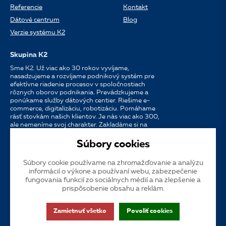
Referencie
Kontakt
Dátové centrum
Blog
Verzie systému K2
Skupina K2
Sme K2. Už viac ako 30 rokov vyvíjame,
nasadzujeme a rozvíjame podnikový systém pre
efektívne riadenie procesov v spoločnostiach
rôznych oborov podnikania. Prevádzkujeme a
ponúkame služby dátových centier. Riešime e-
commerce, digitalizáciu, robotizáciu. Pomáhame
rásť stovkám našich klientov. Je nás viac ako 300,
ale nemeníme svoj charakter. Zakladáme si na
osobnom prístupe, dostupnosti, chuti do práce a
silných partnerstvách.
Súbory cookies
Súbory cookie používame na zhromažďovanie a analýzu
Jazyk
CS
EN
SK
informácií o výkone a používaní webu, zabezpečenie
fungovania funkcií zo sociálnych médií a na zlepšenie a
prispôsobenie obsahu a reklám.
Cookies
Dotačná publicita
Zákaznícka podpora
VOS
Zamietnuť všetko
Povoliť cookies
GDPR
Prístupnosť