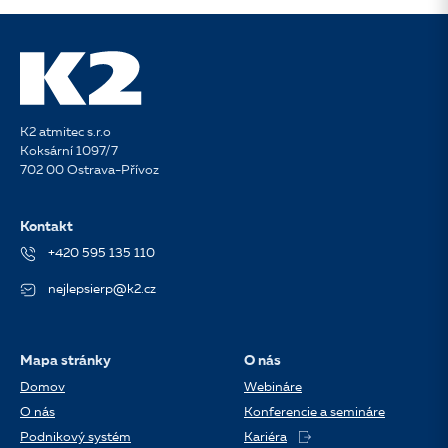
K2 atmitec s.r.o
Koksární 1097/7
702 00 Ostrava-Přívoz
Kontakt
+420 595 135 110
nejlepsierp@k2.cz
Mapa stránky
O nás
Domov
Webináre
O nás
Konferencie a semináre
Podnikový systém
Kariéra