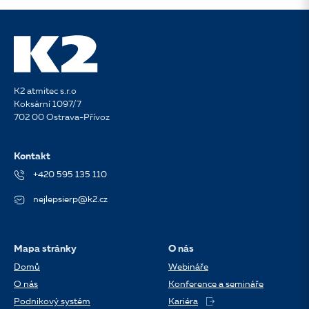
K2 atmitec s.r.o
Koksární 1097/7
702 00 Ostrava-Přívoz
Kontakt
+420 595 135 110
nejlepsierp@k2.cz
Mapa stránky
O nás
Domů
Webináře
O nás
Konference a semináře
Podnikový systém
Kariéra