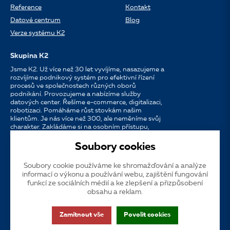
Reference
Kontakt
Datové centrum
Blog
Verze systému K2
Skupina K2
Jsme K2. Už více než 30 let vyvíjíme, nasazujeme a
rozvíjíme podnikový systém pro efektivní řízení
procesů ve společnostech různých oborů
podnikání. Provozujeme a nabízíme služby
datových center. Řešíme e-commerce, digitalizaci,
robotizaci. Pomáháme růst stovkám našim
klientům. Je nás více než 300, ale neměníme svůj
charakter. Zakládáme si na osobním přístupu,
dostupnosti, chuti do práce a silných
partnerstvích.
Soubory cookies
Soubory cookie používáme ke shromažďování a analýze
Jazyk
CS
EN
SK
informací o výkonu a používání webu, zajištění fungování
funkcí ze sociálních médií a ke zlepšení a přizpůsobení
obsahu a reklam.
Cookies
Dotační publicita
Zákaznická podpora
VOS
Zamítnout vše
Povolit cookies
GDPR
Přístupnost