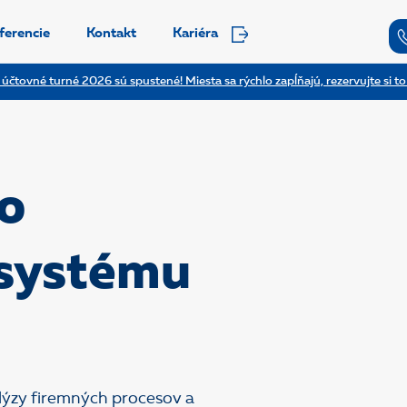
ferencie
Kontakt
Kariéra
 účtovné turné 2026 sú spustené! Miesta sa rýchlo zapĺňajú, rezervujte si to
o
 systému
lýzy firemných procesov a