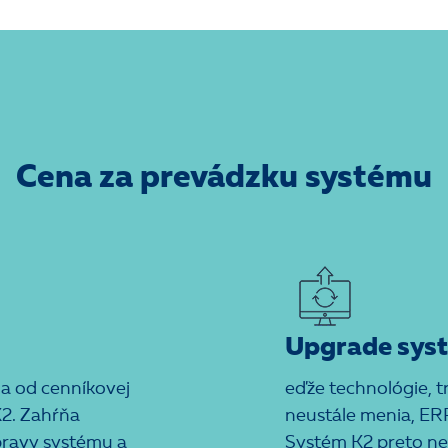
Cena za prevádzku systému
Upgrade sys
ja od cenníkovej
eďže technológie, t
K2. Zahŕňa
neustále menia, ER
úpravy systému a
Systém K2 preto neu