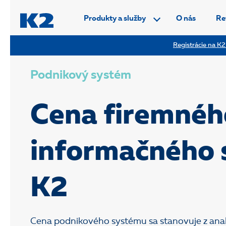
PŘESKOČIT NAVIGACI
Produkty a služby
O nás
Re
Registrácie na K2
Podnikový systém
Cena firemnéh
informačného
K2
Cena podnikového systému sa stanovuje z ana