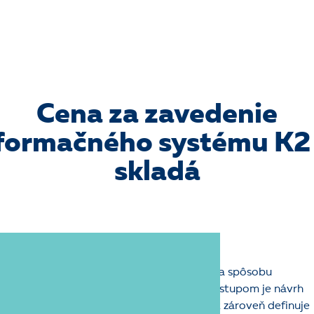
Cena za zavedenie
formačného systému K2
skladá
entácie
tu je detailná
analýza firemných procesov
a spôsobu
ekonomických či informačných systémov. Výstupom je návrh
 ich
riadenia pomocou systému
K2. Projekt zároveň definuje