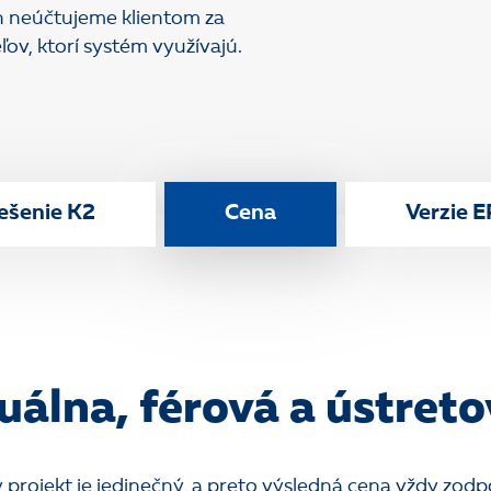
ch neúčtujeme klientom za
ľov, ktorí systém využívajú.
ešenie K2
Cena
Verzie 
uálna, férová a ústret
 projekt je jedinečný, a preto výsledná cena vždy zod