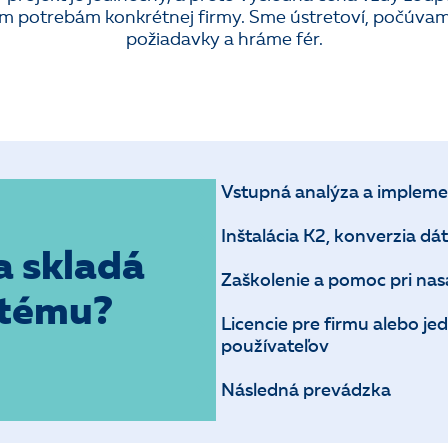
m potrebám konkrétnej firmy. Sme ústretoví, počúva
požiadavky a hráme fér.
Vstupná analýza a impleme
Inštalácia K2, konverzia dá
a skladá
Zaškolenie a pomoc pri na
stému?
Licencie pre firmu alebo je
používateľov
Následná prevádzka