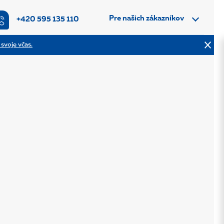
Pre našich zákazníkov
+420 595 135 110
 svoje včas.