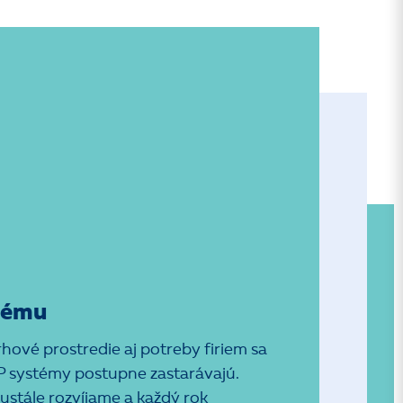
tému
rhové prostredie aj potreby firiem sa
P systémy postupne zastarávajú.
stále rozvíjame a každý rok