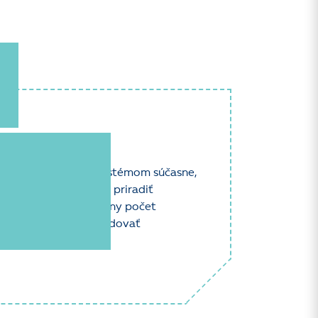
ľov pracujúcich so systémom súčasne,
raným používateľom priradiť
p bez ohľadu na aktuálny počet
ncie môže zákazník evidovať
riem.