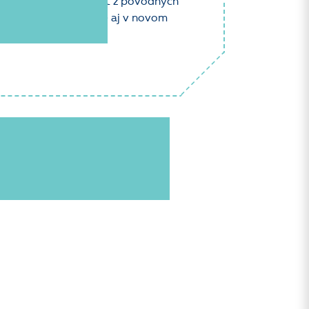
prevod dôležitých dát z pôvodných
by boli dáta dostupné aj v novom