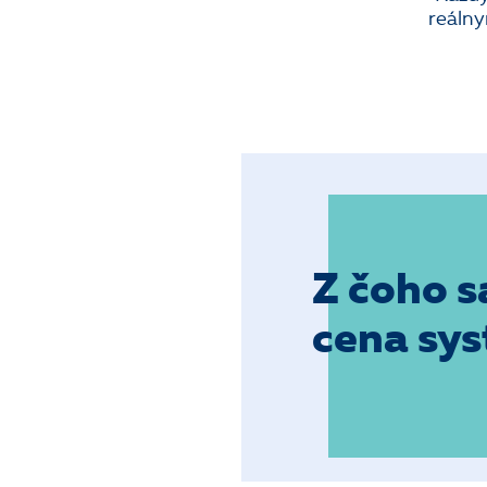
reálny
Z čoho s
cena sy