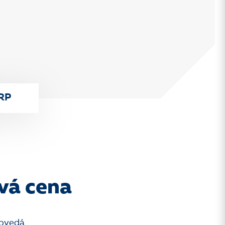
ERP
ová cena
povedá