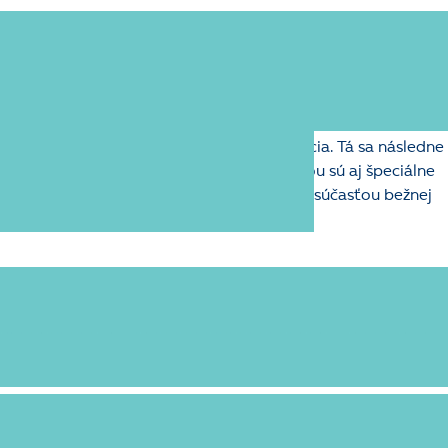
tému a úpravy na mieru
zaní systému
K2 je jeho štandardná inštalácia. Tá sa následne
nkrétnych potrieb a špecifík firmy. Súčasťou sú aj špeciálne
ené exkluzívne pre vašu firmu, ktoré nie sú súčasťou bežnej
Konverzia dát