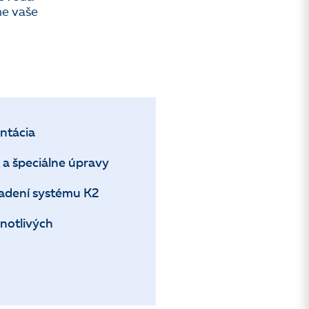
me vaše
ntácia
t a špeciálne úpravy
sadení systému K2
dnotlivých