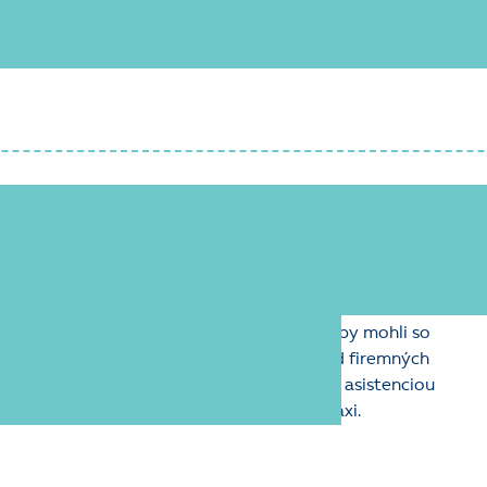
Pri prechode na ERP systém K2 zabezpečíme 
systémov. Vytvoríme importné mostíky tak, a
prostredí – bezpečne, prehľadne a bez strát.
dpora pri ostrej prevádzke
revádzky zaškolíme vašich zamestnancov, aby mohli so
vať. Len tak je možné zaistiť plynulý chod firemných
yhodnocovanie. Po nasadení počítame aj s asistenciou
rí vám pomôžu so zavedením systému v praxi.