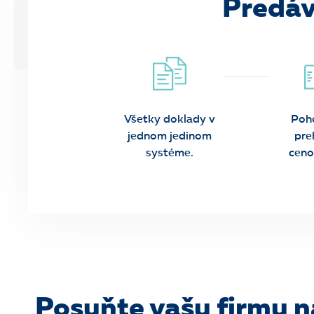
Predáva
Všetky doklady v
Poh
jednom jedinom
pre
systéme.
ceno
Posuňte vašu firmu n