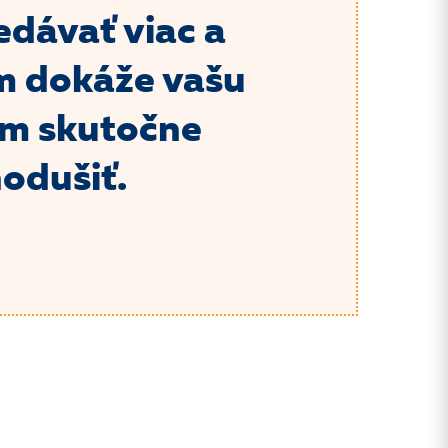
edávať viac a
ém dokáže vašu
om skutočne
odušiť.