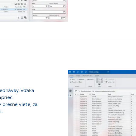
jednávky. Vďaka
aprieč
 presne viete, za
i.