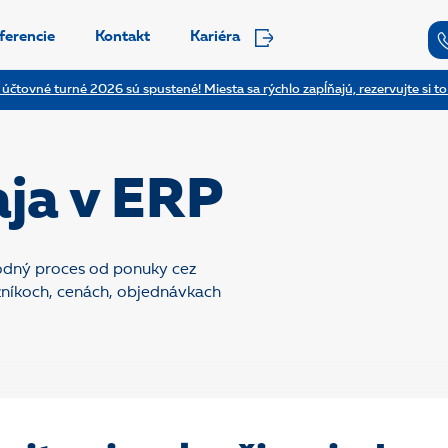
ferencie
Kontakt
Kariéra
 účtovné turné 2026 sú spustené! Miesta sa rýchlo zapĺňajú, rezervujte si to
aja v ERP
odný proces od ponuky cez
azníkoch, cenách, objednávkach