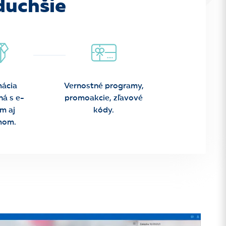
oduchšie
ácia
Vernostné programy,
ná s e-
promoakcie, zľavové
m aj
kódy.
mom.