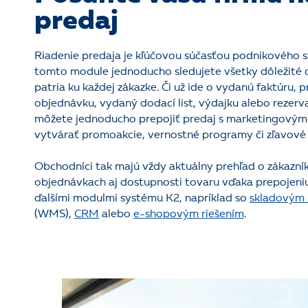
predaj
Riadenie predaja je kľúčovou súčasťou podnikového 
tomto module jednoducho sledujete všetky dôležité 
patria ku každej zákazke. Či už ide o vydanú faktúru, p
objednávku, vydaný dodací list, výdajku alebo rezerva
môžete jednoducho prepojiť predaj s marketingovými
vytvárať promoakcie, vernostné programy či zľavové
Obchodníci tak majú vždy aktuálny prehľad o zákazní
objednávkach aj dostupnosti tovaru vďaka prepojeniu
ďalšími modulmi systému K2, napríklad so
skladovým
(WMS),
CRM
alebo
e-shopovým riešením
.