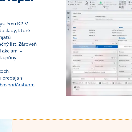
systému K2. V
doklady, ktoré
rijatú
čný list. Zároveň
 akciami -
 kupóny.
koch,
 predaja s
 hospodárstvom