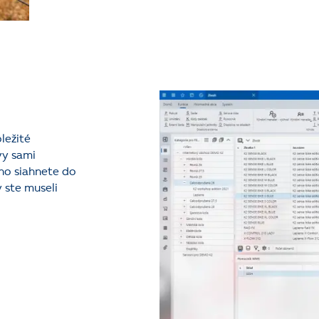
ležité
vy sami
ho siahnete do
 ste museli