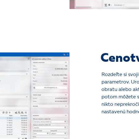
Cenotv
Rozdeľte si svo
parametrov. Uro
obratu alebo ak
potom môžete st
nikto neprekroč
nastavenú hodn