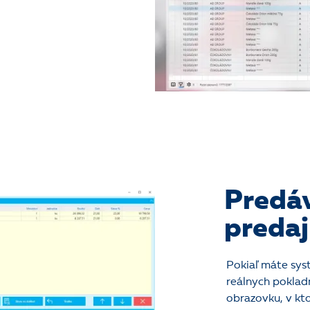
Predáv
predaj
Pokiaľ máte sys
reálnych poklad
obrazovku, v kt