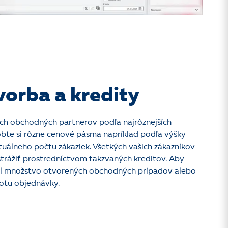
orba a kredity
jich obchodných partnerov podľa najrôznejších
bte si rôzne cenové pásma napríklad podľa výšky
tuálneho počtu zákaziek. Všetkých vašich zákazníkov
rážiť prostredníctvom takzvaných kreditov. Aby
il množstvo otvorených obchodných prípadov alebo
otu objednávky.