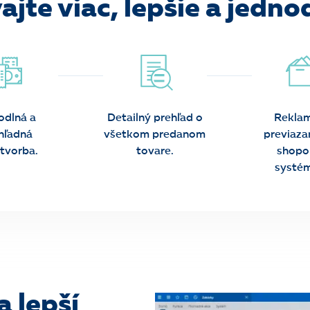
jte viac, lepšie a jedn
odlná a
Detailný prehľad o
Reklam
hľadná
všetkom predanom
previaza
tvorba.
tovare.
shopo
systé
a lepší