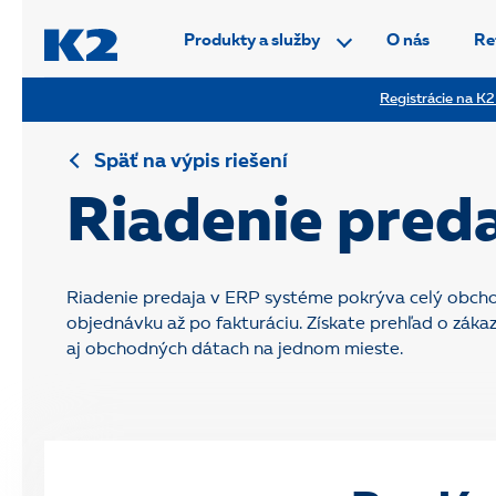
PŘESKOČIT NAVIGACI
Produkty a služby
O nás
Re
Registrácie na K2
Späť na výpis riešení
Riadenie pred
Riadenie predaja v ERP systéme pokrýva celý obch
objednávku až po fakturáciu. Získate prehľad o zák
aj obchodných dátach na jednom mieste.