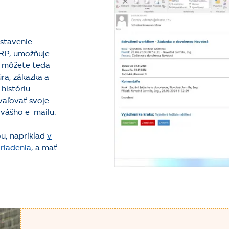
astavenie
ERP, umožňuje
– môžete teda
ra, zákazka a
históriu
vaľovať svoje
 vášho e-mailu.
ou, napríklad
v
riadenia
, a mať