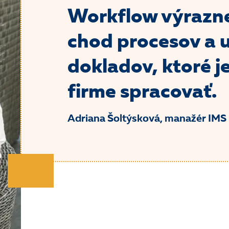
Workflow výrazne
chod procesov a u
dokladov, ktoré j
firme spracovať.
Adriana Šoltýsková, manažér IMS