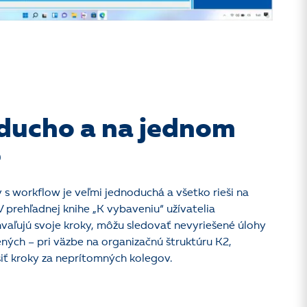
ducho a na jednom
e
 s workflow je veľmi jednoduchá a všetko rieši na
 prehľadnej knihe „K vybaveniu“ užívatelia
hvaľujú svoje kroky, môžu sledovať nevyriešené úlohy
ných – pri väzbe na organizačnú štruktúru K2,
šiť kroky za neprítomných kolegov.