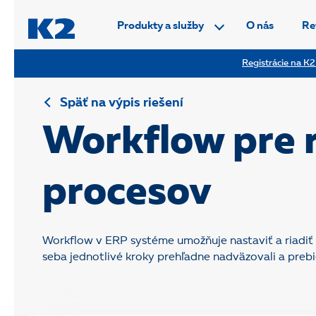
PŘESKOČIT NAVIGACI
Produkty a služby
O nás
Re
Registrácie na K2
Späť na výpis riešení
Workflow pre 
procesov
Workflow v ERP systéme umožňuje nastaviť a riadiť 
seba jednotlivé kroky prehľadne nadväzovali a prebi