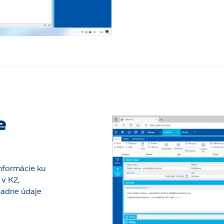
e
nformácie ku
 v K2,
padne údaje