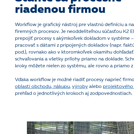
riadenou firmou
Workflow je grafický nástroj pre vlastnú definíciu a n
firemných procesov. Je neoddeliteľnou súčasťou K2 
prepojiť procesy s akýmkoľvek dokladom v systéme 
pracovať s dátami z pripojených dokladov (napr. faktú
pod.), rovnako ako v ktoromkoľvek okamihu dohľadať 
schvaľovania a všetky prílohy priamo na doklade. Sch
kroky môžete nielen zo systému, ale rovno a priamo z
Vďaka workflow je možné riadiť procesy naprieč firm
oblasti obchodu, nákupu
,
výroby
alebo
projektového 
prehľad o jednotlivých krokoch aj zodpovednostiach.