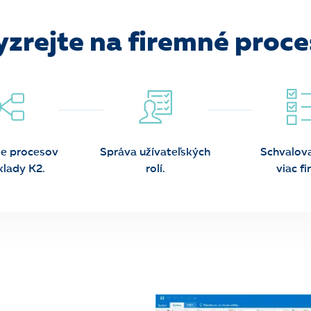
yzrejte na firemné proce
ie procesov
Správa užívateľských
Schvalova
klady K2.
rolí.
viac fi