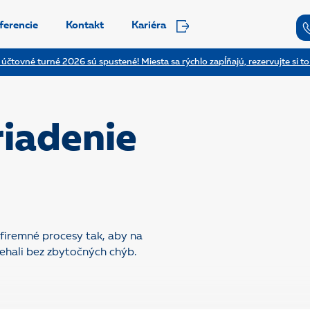
ferencie
Kontakt
Kariéra
 účtovné turné 2026 sú spustené! Miesta sa rýchlo zapĺňajú, rezervujte si to
riadenie
firemné procesy tak, aby na
ehali bez zbytočných chýb.