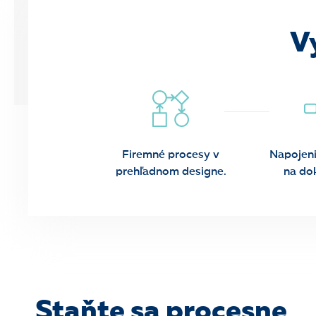
V
Firemné procesy v
Napojen
prehľadnom designe.
na do
Staňte sa procesne