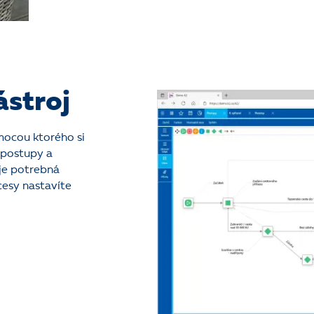
ástroj
mocou ktorého si
 postupy a
 je potrebná
cesy nastavíte