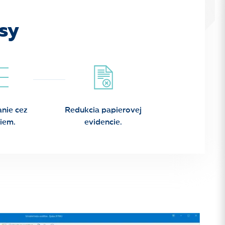
sy
nie cez
Redukcia papierovej
riem.
evidencie.