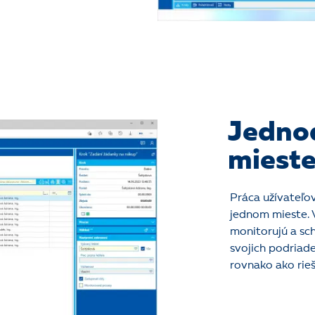
Jedno
miest
Práca užívateľov
jednom mieste. V
monitorujú a sc
svojich podriade
rovnako ako rie