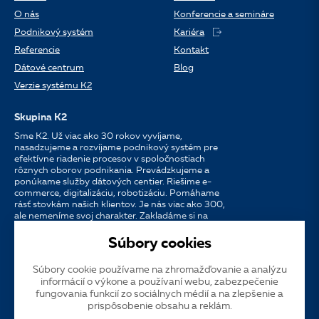
O nás
Konferencie a semináre
Podnikový systém
Kariéra
Referencie
Kontakt
Dátové centrum
Blog
Verzie systému K2
Skupina K2
Sme K2. Už viac ako 30 rokov vyvíjame,
nasadzujeme a rozvíjame podnikový systém pre
efektívne riadenie procesov v spoločnostiach
rôznych oborov podnikania. Prevádzkujeme a
ponúkame služby dátových centier. Riešime e-
commerce, digitalizáciu, robotizáciu. Pomáhame
rásť stovkám našich klientov. Je nás viac ako 300,
ale nemeníme svoj charakter. Zakladáme si na
osobnom prístupe, dostupnosti, chuti do práce a
silných partnerstvách.
Súbory cookies
Súbory cookie používame na zhromažďovanie a analýzu
Jazyk
CS
EN
SK
informácií o výkone a používaní webu, zabezpečenie
fungovania funkcií zo sociálnych médií a na zlepšenie a
prispôsobenie obsahu a reklám.
Cookies
Dotačná publicita