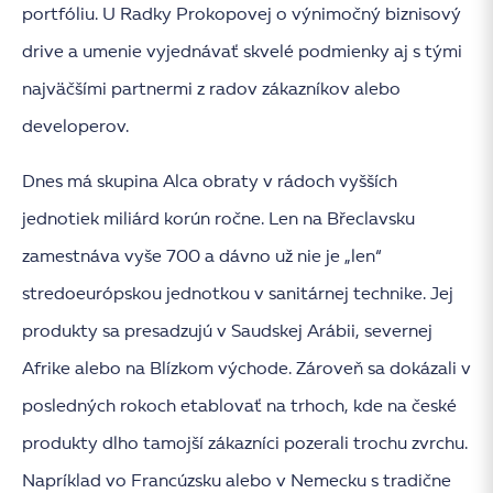
portfóliu. U Radky Prokopovej o výnimočný biznisový
drive a umenie vyjednávať skvelé podmienky aj s tými
najväčšími partnermi z radov zákazníkov alebo
developerov.
Dnes má skupina Alca obraty v rádoch vyšších
jednotiek miliárd korún ročne. Len na Břeclavsku
zamestnáva vyše 700 a dávno už nie je „len“
stredoeurópskou jednotkou v sanitárnej technike. Jej
produkty sa presadzujú v Saudskej Arábii, severnej
Afrike alebo na Blízkom východe. Zároveň sa dokázali v
posledných rokoch etablovať na trhoch, kde na české
produkty dlho tamojší zákazníci pozerali trochu zvrchu.
Napríklad vo Francúzsku alebo v Nemecku s tradične