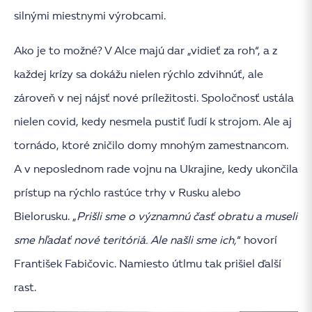
silnými miestnymi výrobcami.
Ako je to možné? V Alce majú dar „vidieť za roh“, a z
každej krízy sa dokážu nielen rýchlo zdvihnúť, ale
zároveň v nej nájsť nové príležitosti. Spoločnosť ustála
nielen covid, kedy nesmela pustiť ľudí k strojom. Ale aj
tornádo, ktoré zničilo domy mnohým zamestnancom.
A v neposlednom rade vojnu na Ukrajine, kedy ukončila
prístup na rýchlo rastúce trhy v Rusku alebo
Bielorusku. „
Prišli sme o významnú časť obratu a museli
sme hľadať nové teritóriá. Ale našli sme ich,
“ hovorí
František Fabičovic. Namiesto útlmu tak prišiel ďalší
rast.