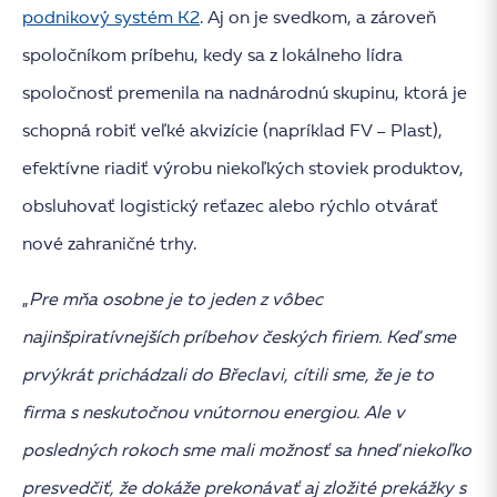
podnikový systém K2
. Aj on je svedkom, a zároveň
spoločníkom príbehu, kedy sa z lokálneho lídra
spoločnosť premenila na nadnárodnú skupinu, ktorá je
schopná robiť veľké akvizície (napríklad FV – Plast),
efektívne riadiť výrobu niekoľkých stoviek produktov,
obsluhovať logistický reťazec alebo rýchlo otvárať
nové zahraničné trhy.
„
Pre mňa osobne je to jeden z vôbec
najinšpiratívnejších príbehov českých firiem. Keď sme
prvýkrát prichádzali do Břeclavi, cítili sme, že je to
firma s neskutočnou vnútornou energiou. Ale v
posledných rokoch sme mali možnosť sa hneď niekoľko
presvedčiť, že dokáže prekonávať aj zložité prekážky s