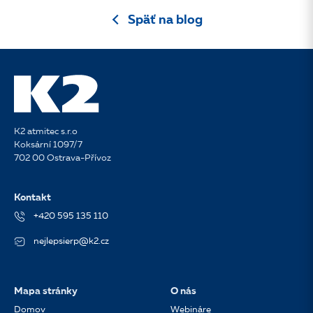
Späť na blog
K2 atmitec s.r.o
Koksární 1097/7
702 00 Ostrava-Přívoz
Kontakt
+420 595 135 110
nejlepsierp@k2.cz
Mapa stránky
O nás
Domov
Webináre