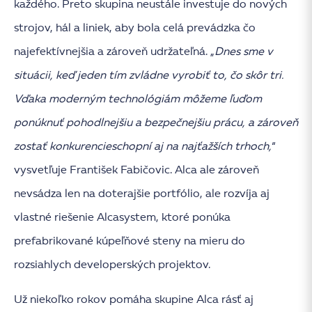
každého. Preto skupina neustále investuje do nových
strojov, hál a liniek, aby bola celá prevádzka čo
najefektívnejšia a zároveň udržateľná. „
Dnes sme v
situácii, keď jeden tím zvládne vyrobiť to, čo skôr tri.
Vďaka moderným technológiám môžeme ľuďom
ponúknuť pohodlnejšiu a bezpečnejšiu prácu, a zároveň
zostať konkurencieschopní aj na najťažších trhoch,
“
vysvetľuje František Fabičovic. Alca ale zároveň
nevsádza len na doterajšie portfólio, ale rozvíja aj
vlastné riešenie Alcasystem, ktoré ponúka
prefabrikované kúpeľňové steny na mieru do
rozsiahlych developerských projektov.
Už niekoľko rokov pomáha skupine Alca rásť aj