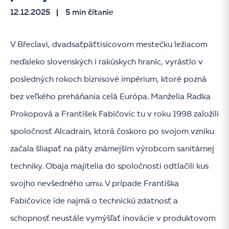
12.12.2025
5 min čítanie
V Břeclavi, dvadsaťpäťtisícovom mestečku ležiacom
neďaleko slovenských i rakúskych hraníc, vyrástlo v
posledných rokoch biznisové impérium, ktoré pozná
bez veľkého preháňania celá Európa. Manželia Radka
Prokopová a František Fabičovic tu v roku 1998 založili
spoločnosť Alcadrain, ktorá čoskoro po svojom vzniku
začala šliapať na päty známejším výrobcom sanitárnej
techniky. Obaja majitelia do spoločnosti odtlačili kus
svojho nevšedného umu. V prípade Františka
Fabičovice ide najmä o technickú zdatnosť a
schopnosť neustále vymýšľať inovácie v produktovom