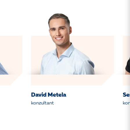
David Metela
Se
konzultant
kon