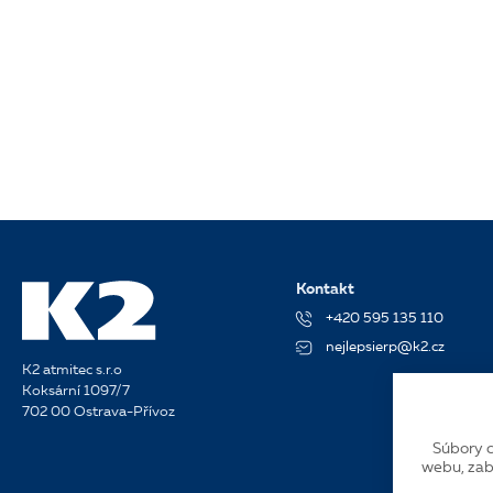
Kontakt
+420 595 135 110
nejlepsierp@k2.cz
K2 atmitec s.r.o
Koksární 1097/7
702 00 Ostrava-Přívoz
Súbory c
webu, zab