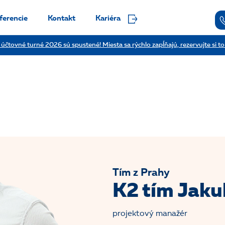
ferencie
Kontakt
Kariéra
 účtovné turné 2026 sú spustené! Miesta sa rýchlo zapĺňajú, rezervujte si to
Tím z Prahy
K2 tím Jaku
projektový manažér