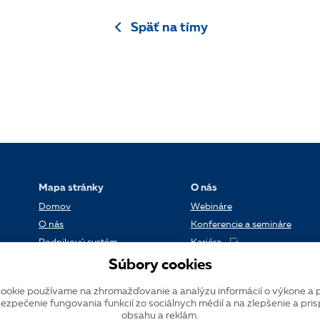
Späť na tímy
Mapa stránky
O nás
Domov
Webináre
O nás
Konferencie a semináre
Podnikový systém
Kariéra
Referencie
Kontakt
Súbory cookies
Dátové centrum
Blog
ookie používame na zhromažďovanie a analýzu informácií o výkone a 
Verzie systému K2
ezpečenie fungovania funkcií zo sociálnych médií a na zlepšenie a pri
obsahu a reklám.