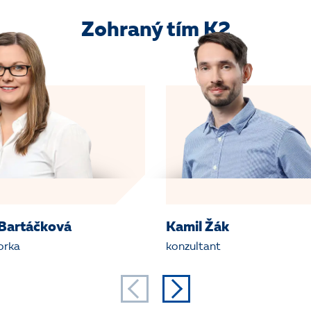
Zohraný tím K2
Bartáčková
Kamil Žák
orka
konzultant