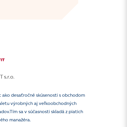
s.r.o.
iac ako desaťročné skúsenosti s obchodom
aletu výrobných aj veľkoobchodných
dov.Tím sa v súčasnosti skladá z piatich
ového manažéra.