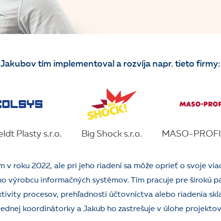
Jakubov tím implementoval a rozvíja napr. tieto firmy:
ldt Plasty s.r.o.
Big Shock s.r.o.
MASO-PROFIT 
 v roku 2022, ale pri jeho riadení sa môže oprieť o svoje v
 výrobcu informačných systémov. Tím pracuje pre širokú p
ktivity procesov, prehľadnosti účtovníctva alebo riadenia skla
jednej koordinátorky a Jakub ho zastrešuje v úlohe projekt