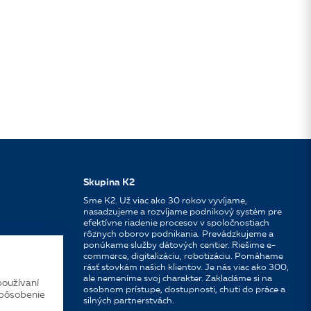
Skupina K2
Sme K2. Už viac ako 30 rokov vyvíjame,
nasadzujeme a rozvíjame podnikový systém pre
efektívne riadenie procesov v spoločnostiach
rôznych oborov podnikania. Prevádzkujeme a
ponúkame služby dátových centier. Riešime e-
commerce, digitalizáciu, robotizáciu. Pomáhame
rásť stovkám našich klientov. Je nás viac ako 300,
ale nemeníme svoj charakter. Zakladáme si na
používaní
osobnom prístupe, dostupnosti, chuti do práce a
spôsobenie
silných partnerstvách.