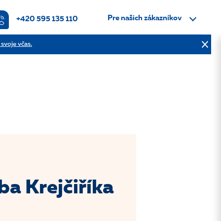
Pre našich zákazníkov
+420 595 135 110
 svoje včas.
ba Krejčiříka