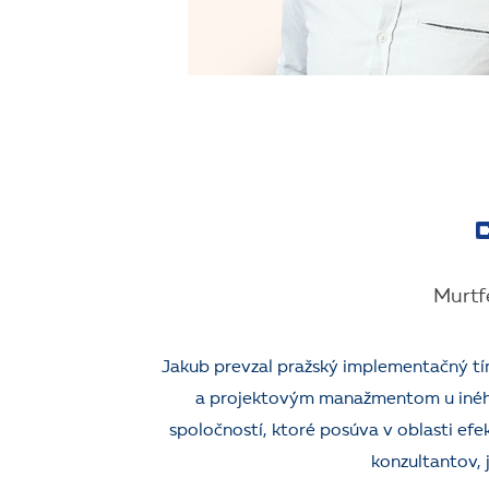
Murtfe
Jakub prevzal pražský implementačný tím
a projektovým manažmentom u iného
spoločností, ktoré posúva v oblasti efe
konzultantov, 