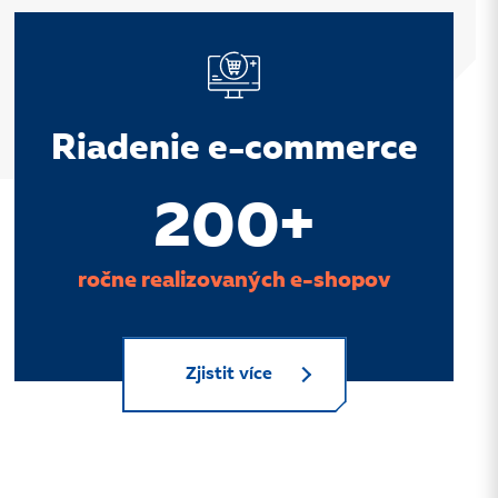
Riadenie e-commerce
200+
ročne realizovaných e-shopov
Zjistit více