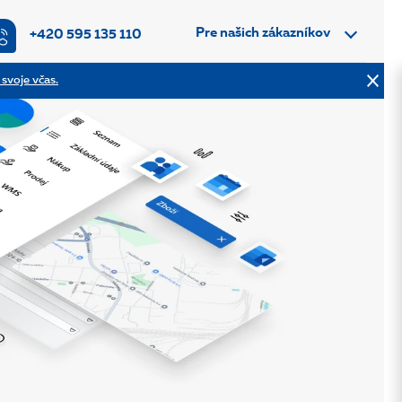
Pre našich zákazníkov
+420 595 135 110
 svoje včas.