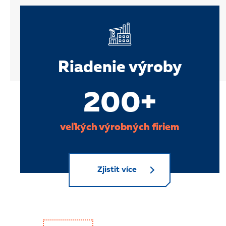
Riadenie výroby
200+
veľkých výrobných firiem
Zjistit více