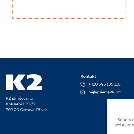
Kontakt
+420 595 135 110
nejlepsierp@k2.cz
K2 atmitec s.r.o
Koksární 1097/7
702 00 Ostrava-Přívoz
Súbory c
webu, zab