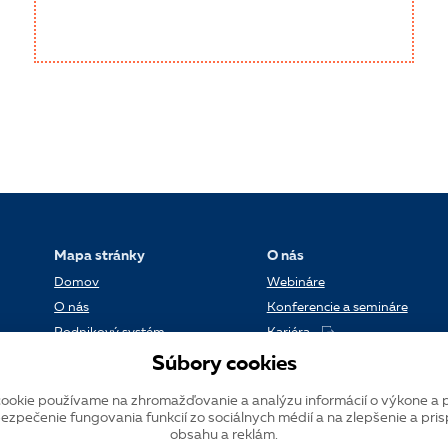
Mapa stránky
O nás
Domov
Webináre
O nás
Konferencie a semináre
Podnikový systém
Kariéra
Referencie
Kontakt
Súbory cookies
Dátové centrum
Blog
ookie používame na zhromažďovanie a analýzu informácií o výkone a 
Verzie systému K2
ezpečenie fungovania funkcií zo sociálnych médií a na zlepšenie a pri
obsahu a reklám.