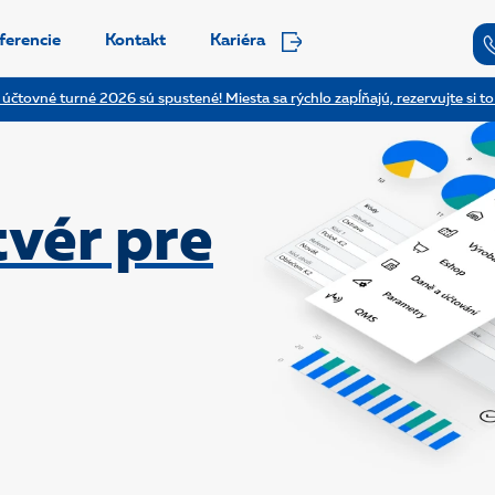
ferencie
Kontakt
Kariéra
 účtovné turné 2026 sú spustené! Miesta sa rýchlo zapĺňajú, rezervujte si to
vér pre