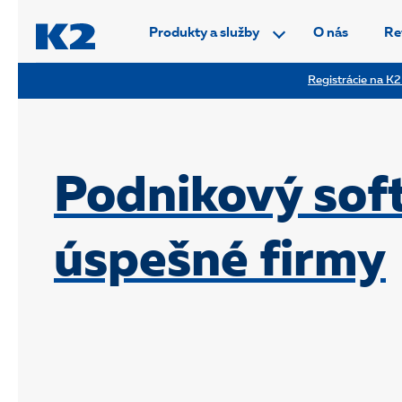
PŘESKOČIT NAVIGACI
Produkty a služby
O nás
Re
Registrácie na K2
Podnikový soft
úspešné firmy