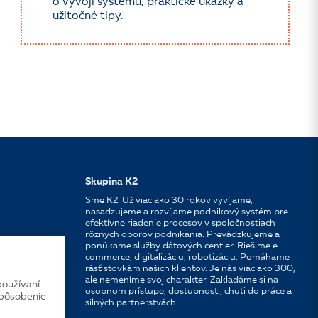
o vývoji systému, praktické ukážky a
užitočné tipy.
Skupina K2
Sme K2. Už viac ako 30 rokov vyvíjame,
nasadzujeme a rozvíjame podnikový systém pre
efektívne riadenie procesov v spoločnostiach
rôznych oborov podnikania. Prevádzkujeme a
ponúkame služby dátových centier. Riešime e-
commerce, digitalizáciu, robotizáciu. Pomáhame
rásť stovkám našich klientov. Je nás viac ako 300,
ale nemeníme svoj charakter. Zakladáme si na
používaní
osobnom prístupe, dostupnosti, chuti do práce a
spôsobenie
silných partnerstvách.