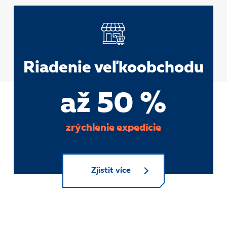
Riadenie veľkoobchodu
až 50 %
zrýchlenie expedície
Zjistit více