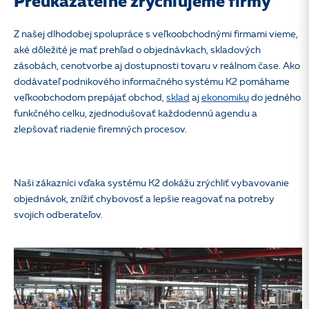
Preukázateľne zrýchľujeme firmy
Z našej dlhodobej spolupráce s veľkoobchodnými firmami vieme,
aké dôležité je mať prehľad o objednávkach, skladových
zásobách, cenotvorbe aj dostupnosti tovaru v reálnom čase. Ako
dodávateľ podnikového informačného systému K2 pomáhame
veľkoobchodom prepájať obchod,
sklad
aj
ekonomiku
do jedného
funkčného celku, zjednodušovať každodennú agendu a
zlepšovať riadenie firemných procesov.
Naši zákazníci vďaka systému K2 dokážu zrýchliť vybavovanie
objednávok, znížiť chybovosť a lepšie reagovať na potreby
svojich odberateľov.