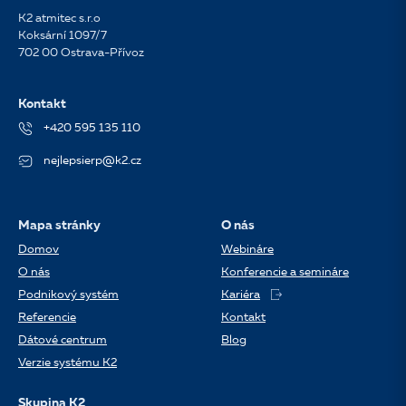
K2 atmitec s.r.o
Koksární 1097/7
702 00 Ostrava-Přívoz
Kontakt
+420 595 135 110
nejlepsierp@k2.cz
Mapa stránky
O nás
Domov
Webináre
O nás
Konferencie a semináre
Podnikový systém
Kariéra
Referencie
Kontakt
Dátové centrum
Blog
Verzie systému K2
Skupina K2