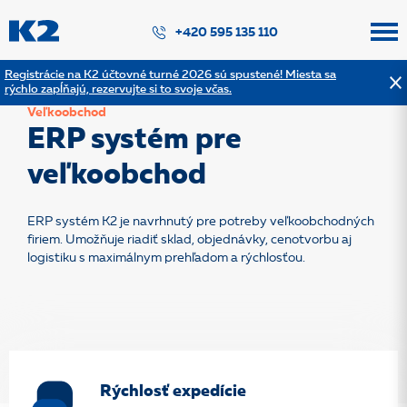
PŘESKOČIT NAVIGACI
+420 595 135 110
Registrácie na K2 účtovné turné 2026 sú spustené! Miesta sa
rýchlo zapĺňajú, rezervujte si to svoje včas.
Veľkoobchod
ERP systém pre
veľkoobchod
ERP systém K2 je navrhnutý pre potreby veľkoobchodných
firiem. Umožňuje riadiť sklad, objednávky, cenotvorbu aj
logistiku s maximálnym prehľadom a rýchlosťou.
Rýchlosť expedície