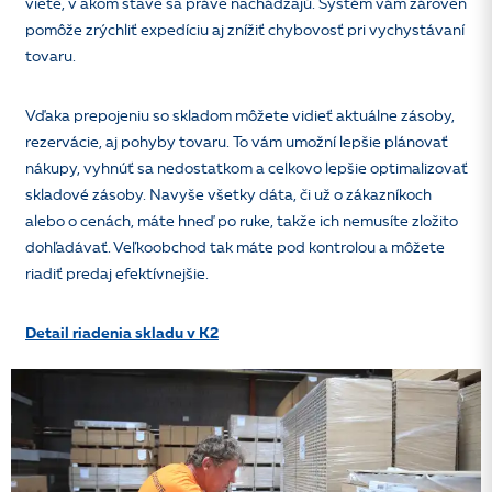
viete, v akom stave sa práve nachádzajú. Systém vám zároveň
pomôže zrýchliť expedíciu aj znížiť chybovosť pri vychystávaní
tovaru.
Vďaka prepojeniu so skladom môžete vidieť aktuálne zásoby,
rezervácie, aj pohyby tovaru. To vám umožní lepšie plánovať
nákupy, vyhnúť sa nedostatkom a celkovo lepšie optimalizovať
skladové zásoby. Navyše všetky dáta, či už o zákazníkoch
alebo o cenách, máte hneď po ruke, takže ich nemusíte zložito
dohľadávať. Veľkoobchod tak máte pod kontrolou a môžete
riadiť predaj efektívnejšie.
Detail riadenia skladu v K2