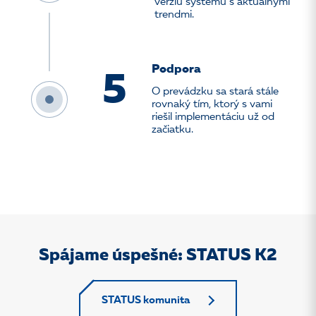
verziu systému s aktuálnymi
trendmi.
Podpora
5
O prevádzku sa stará stále
rovnaký tím, ktorý s vami
riešil implementáciu už od
začiatku.
Spájame úspešné: STATUS K2
STATUS komunita