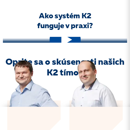
Ako systém K2
funguje v praxi?
Oprite sa o skúsenosti našich
K2 tímov