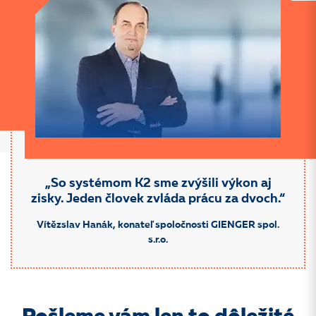
„So systémom K2 sme zvýšili výkon aj
zisky. Jeden človek zvláda prácu za dvoch.“
Vítězslav Hanák, konateľ spoločnosti GIENGER spol.
s.r.o.