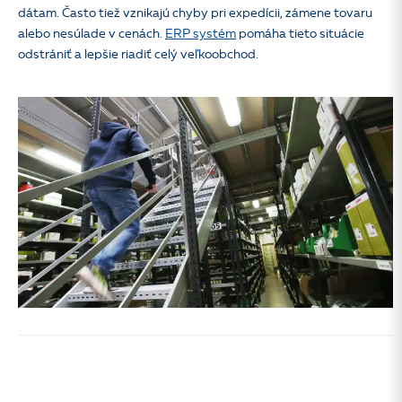
dátam. Často tiež vznikajú chyby pri expedícii, zámene tovaru
alebo nesúlade v cenách.
ERP systém
pomáha tieto situácie
odstrániť a lepšie riadiť celý veľkoobchod.