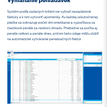
Vymáhanie pohľadávok
Systém podľa zadaných kritérií vie vybrať nezaplatené
faktúry a k nim vytvoriť upomienky. Ku každej uskutočnenej
platbe sa zobrazuje počet dní omeškania a vypočítava sa
čiastkové penále za neskorú úhradu. Priebežne sa počíta aj
penále celkom a penále dnes, pričom tieto údaje môžu slúžiť
na automatické vytváranie penalizačných faktúr.