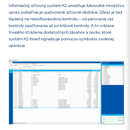
Informačný účtovný systém K2 umožňuje ľubovoľné množstvo
opráv, pokiaľ nie je uzatvorené účtovné obdobie. Dôraz je tiež
kladený na niekoľkonásobnú kontrolu – od párovania cez
kontroly zaúčtovania až po krížové kontroly. A to vrátane
trvalého stráženia dodatočných zásahov a opráv, ktoré
systém K2 ihneď signalizuje pomocou symbolov zvolenej
operácie.