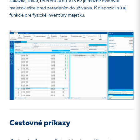
zákazka, tovar, referent atď.). V IS K2 je možné evidovať
majetok ešte pred zaradením do užívania. K dispozícii sú aj
funkcie pre fyzické inventúry majetku.
Cestovné príkazy