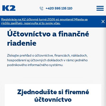
PŘESKOČIT NAVIGACI
+420 595 135 110
Registrácie na K2 účtovné turné 2026 sú spustené! Miesta sa
rýchlo zapĺňajú, rezervujte si to svoje včas.
Späť na výpis riešení
Účtovníctvo a finančné
riadenie
Získajte prehľad o účtovníctve, financiách, nákladoch,
hospodárení aj účtovných dokladoch v rámci jedného
podnikového informačného systému.
Zjednodušte si firemné
účtovníctvo