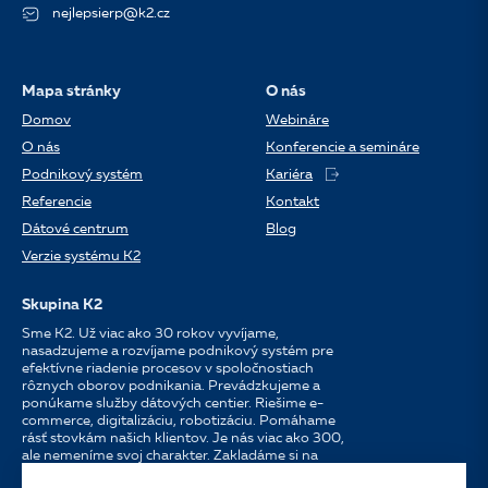
nejlepsierp@k2.cz
Mapa stránky
O nás
Domov
Webináre
O nás
Konferencie a semináre
Podnikový systém
Kariéra
Referencie
Kontakt
Dátové centrum
Blog
Verzie systému K2
Skupina K2
Sme K2. Už viac ako 30 rokov vyvíjame,
nasadzujeme a rozvíjame podnikový systém pre
efektívne riadenie procesov v spoločnostiach
rôznych oborov podnikania. Prevádzkujeme a
ponúkame služby dátových centier. Riešime e-
commerce, digitalizáciu, robotizáciu. Pomáhame
rásť stovkám našich klientov. Je nás viac ako 300,
ale nemeníme svoj charakter. Zakladáme si na
osobnom prístupe, dostupnosti, chuti do práce a