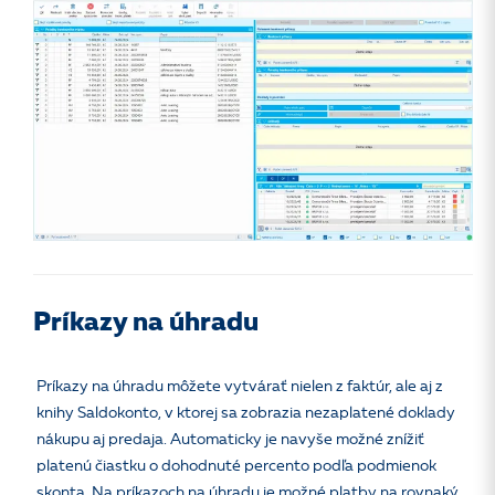
Príkazy na úhradu
Príkazy na úhradu môžete vytvárať nielen z faktúr, ale aj z
knihy Saldokonto, v ktorej sa zobrazia nezaplatené doklady
nákupu aj predaja. Automaticky je navyše možné znížiť
platenú čiastku o dohodnuté percento podľa podmienok
skonta. Na príkazoch na úhradu je možné platby na rovnaký