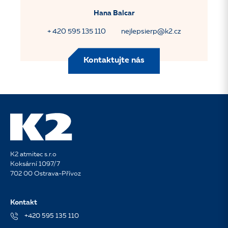
Hana Balcar
+ 420 595 135 110
nejlepsierp@k2.cz
Kontaktujte nás
K2 atmitec s.r.o
Koksární 1097/7
702 00 Ostrava-Přívoz
Kontakt
+420 595 135 110