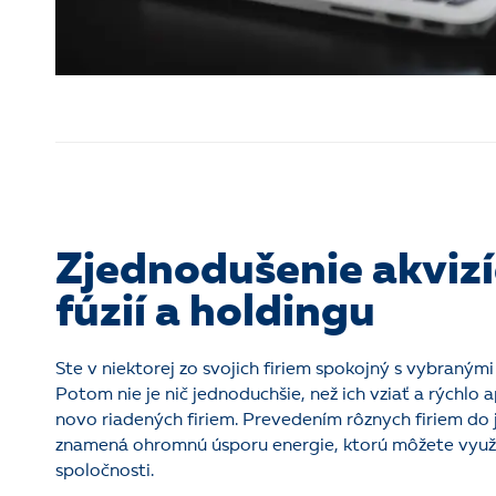
Zjednodušenie akvizíc
fúzií a holdingu
Ste v niektorej zo svojich firiem spokojný s vybraným
Potom nie je nič jednoduchšie, než ich vziať a rýchlo a
novo riadených firiem. Prevedením rôznych firiem do
znamená ohromnú úsporu energie, ktorú môžete využiť
spoločnosti.