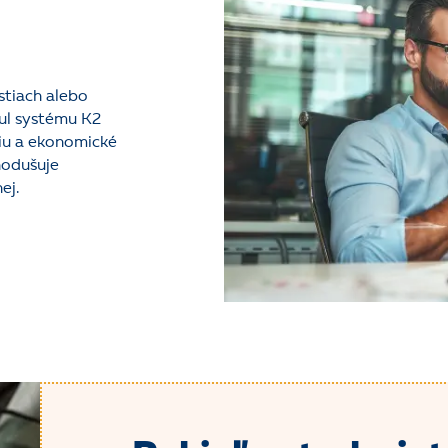
stiach alebo
ul systému K2
ciu a ekonomické
nodušuje
ej.