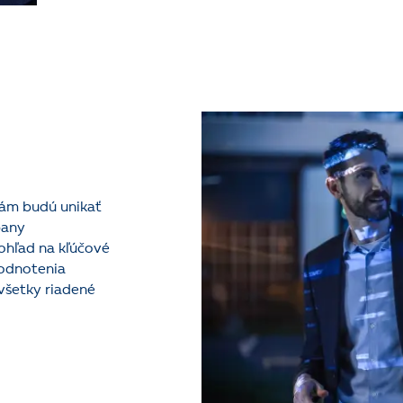
 vám budú unikať
pany
hľad na kľúčové
hodnotenia
všetky riadené