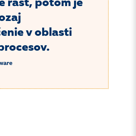
e rásť, potom je
ozaj
nie v oblasti
 procesov.
tware