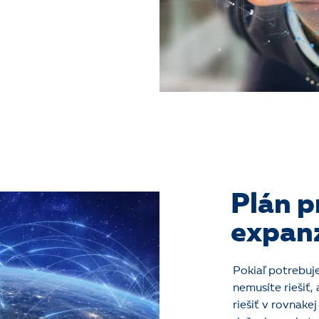
Plán p
expan
Pokiaľ potrebuje
nemusíte riešiť,
riešiť v rovnake