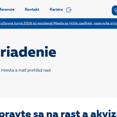
ferencie
Kontakt
Kariéra
 účtovné turné 2026 sú spustené! Miesta sa rýchlo zapĺňajú, rezervujte si to
riadenie
o miesta a mať prehľad nad
pravte sa na rast a akviz