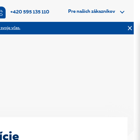
Pre našich zákazníkov
+420 595 135 110
 svoje včas.
ície