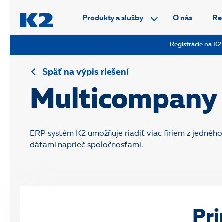
PŘESKOČIT NAVIGACI
Produkty a služby
O nás
Re
Registrácie na K2
Späť na výpis riešení
Multicompany 
ERP systém K2 umožňuje riadiť viac firiem z jednéh
dátami naprieč spoločnosťami.
Pri