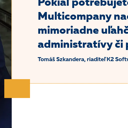
Pokiaľ potrebujet
Multicompany na
mimoriadne uľahče
administratívy či
Tomáš Szkandera,
riaditeľ K2 Sof