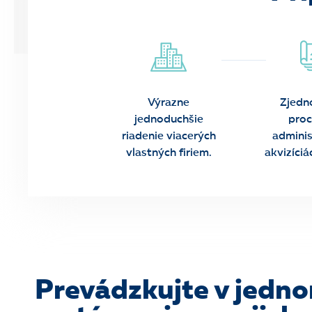
Výrazne
Zjedn
jednoduchšie
proc
riadenie viacerých
adminis
vlastných firiem.
akvizíciá
Prevádzkujte v jedn