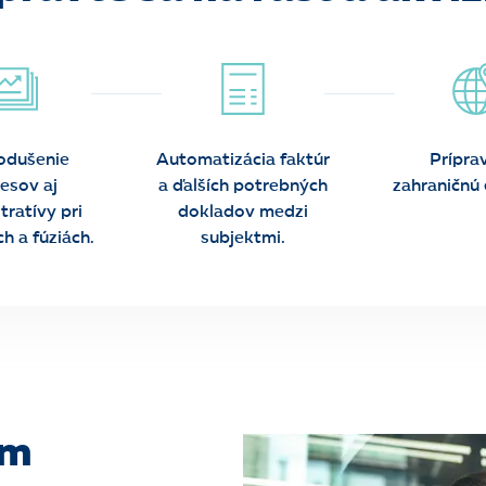
odušenie
Automatizácia faktúr
Prípra
esov aj
a ďalších potrebných
zahraničnú 
tratívy pri
dokladov medzi
ch a fúziách.
subjektmi.
om