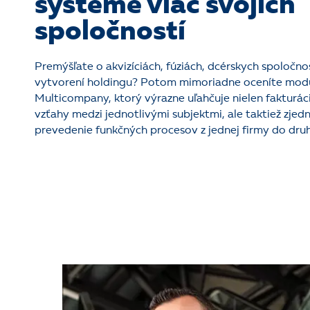
systéme viac svojich
spoločností
Premýšľate o akvizíciách, fúziách, dcérskych spoločno
vytvorení holdingu? Potom mimoriadne oceníte mod
Multicompany, ktorý výrazne uľahčuje nielen fakturá
vzťahy medzi jednotlivými subjektmi, ale taktiež zjed
prevedenie funkčných procesov z jednej firmy do druh