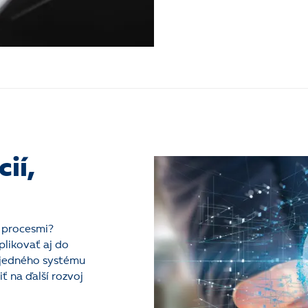
ií,
i procesmi?
plikovať aj do
 jedného systému
 na ďalší rozvoj