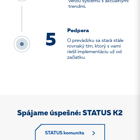
verziu systému s aktuálnymi
trendmi.
Podpora
5
O prevádzku sa stará stále
rovnaký tím, ktorý s vami
riešil implementáciu už od
začiatku.
Spájame úspešné: STATUS K2
STATUS komunita