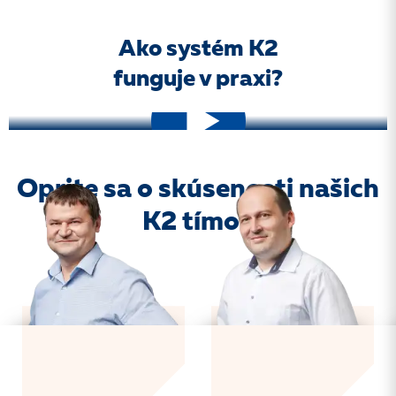
Ako systém K2
funguje v praxi?
Oprite sa o skúsenosti našich
K2 tímov