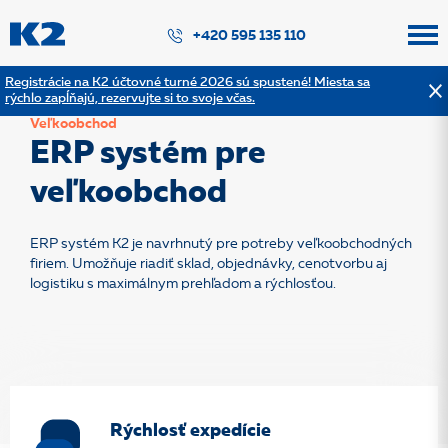
PŘESKOČIT NAVIGACI
+420 595 135 110
Registrácie na K2 účtovné turné 2026 sú spustené! Miesta sa
rýchlo zapĺňajú, rezervujte si to svoje včas.
Veľkoobchod
ERP systém pre
veľkoobchod
ERP systém K2 je navrhnutý pre potreby veľkoobchodných
firiem. Umožňuje riadiť sklad, objednávky, cenotvorbu aj
logistiku s maximálnym prehľadom a rýchlosťou.
Rýchlosť expedície