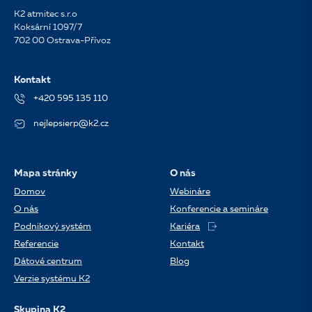
K2 atmitec s.r.o
Koksární 1097/7
702 00 Ostrava-Přívoz
Kontakt
+420 595 135 110
nejlepsierp@k2.cz
Mapa stránky
O nás
Domov
Webináre
O nás
Konferencie a semináre
Podnikový systém
Kariéra
Referencie
Kontakt
Dátové centrum
Blog
Verzie systému K2
Skupina K2