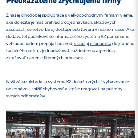
Preukázateľne zrýchľujeme firmy
Z našej dlhodobej spolupráce s veľkoobchodnými firmami vieme,
aké dôležité je mať prehľad o objednávkach, skladových
zásobách, cenotvorbe aj dostupnosti tovaru v reálnom čase. Ako
dodávateľ podnikového informačného systému K2 pomáhame
veľkoobchodom prepájať obchod,
sklad
aj
ekonomiku
do jedného
funkčného celku, zjednodušovať každodennú agendu a
zlepšovať riadenie firemných procesov.
Naši zákazníci vďaka systému K2 dokážu zrýchliť vybavovanie
objednávok, znížiť chybovosť a lepšie reagovať na potreby
svojich odberateľov.