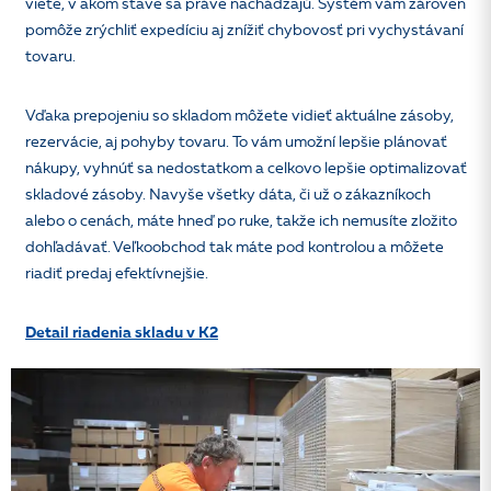
viete, v akom stave sa práve nachádzajú. Systém vám zároveň
pomôže zrýchliť expedíciu aj znížiť chybovosť pri vychystávaní
tovaru.
Vďaka prepojeniu so skladom môžete vidieť aktuálne zásoby,
rezervácie, aj pohyby tovaru. To vám umožní lepšie plánovať
nákupy, vyhnúť sa nedostatkom a celkovo lepšie optimalizovať
skladové zásoby. Navyše všetky dáta, či už o zákazníkoch
alebo o cenách, máte hneď po ruke, takže ich nemusíte zložito
dohľadávať. Veľkoobchod tak máte pod kontrolou a môžete
riadiť predaj efektívnejšie.
Detail riadenia skladu v K2