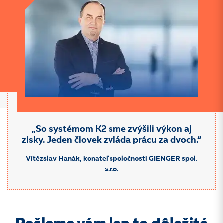
„So systémom K2 sme zvýšili výkon aj
zisky. Jeden človek zvláda prácu za dvoch.“
Vítězslav Hanák, konateľ spoločnosti GIENGER spol.
s.r.o.