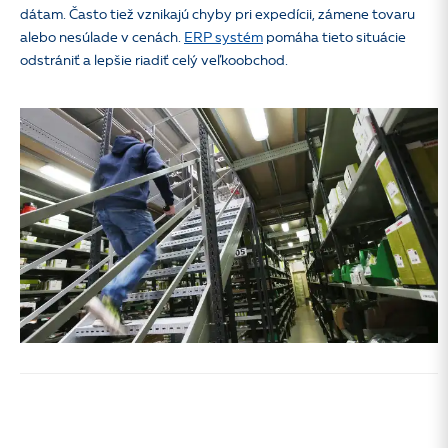
dátam. Často tiež vznikajú chyby pri expedícii, zámene tovaru
alebo nesúlade v cenách.
ERP systém
pomáha tieto situácie
odstrániť a lepšie riadiť celý veľkoobchod.