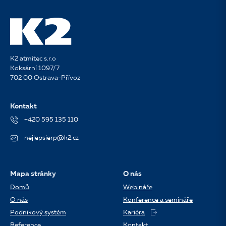
K2 atmitec s.r.o
Koksární 1097/7
702 00 Ostrava-Přívoz
Kontakt
+420 595 135 110
nejlepsierp@k2.cz
Mapa stránky
O nás
Domů
Webináře
O nás
Konference a semináře
Podnikový systém
Kariéra
Reference
Kontakt