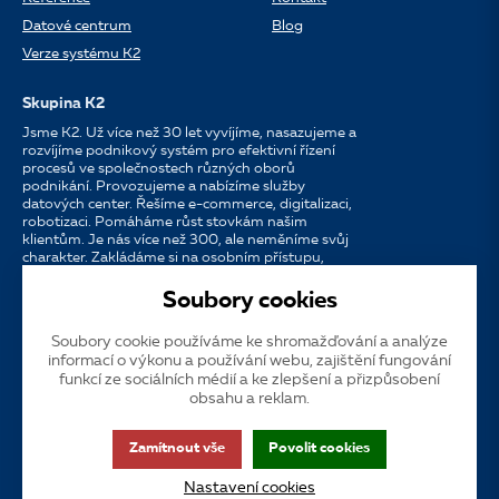
Datové centrum
Blog
Verze systému K2
Skupina K2
Jsme K2. Už více než 30 let vyvíjíme, nasazujeme a
rozvíjíme podnikový systém pro efektivní řízení
procesů ve společnostech různých oborů
podnikání. Provozujeme a nabízíme služby
datových center. Řešíme e-commerce, digitalizaci,
robotizaci. Pomáháme růst stovkám našim
klientům. Je nás více než 300, ale neměníme svůj
charakter. Zakládáme si na osobním přístupu,
dostupnosti, chuti do práce a silných
partnerstvích.
Soubory cookies
Soubory cookie používáme ke shromažďování a analýze
Jazyk
CS
EN
SK
informací o výkonu a používání webu, zajištění fungování
funkcí ze sociálních médií a ke zlepšení a přizpůsobení
obsahu a reklam.
Cookies
Dotační publicita
Zákaznická podpora
VOS
Zamítnout vše
Povolit cookies
GDPR
Přístupnost
Nastavení cookies