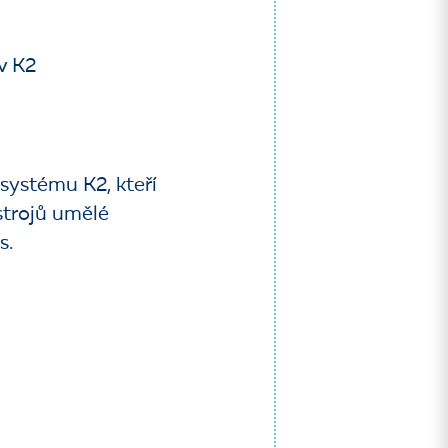
v K2
systému K2, kteří
strojů umělé
s.