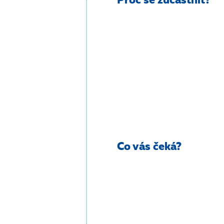
Proč se zúčastnit?
Co vás čeká?