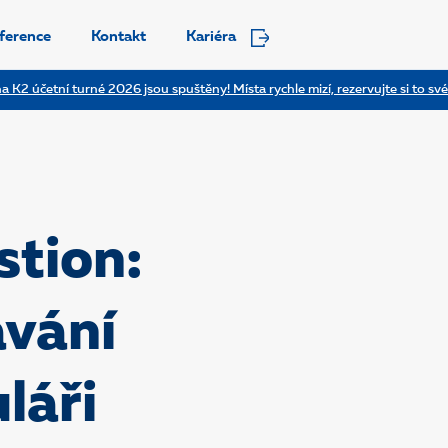
ference
Kontakt
Kariéra
a K2 účetní turné 2026 jsou spuštěny! Místa rychle mizí, rezervujte si to své
stion:
ávání
láři