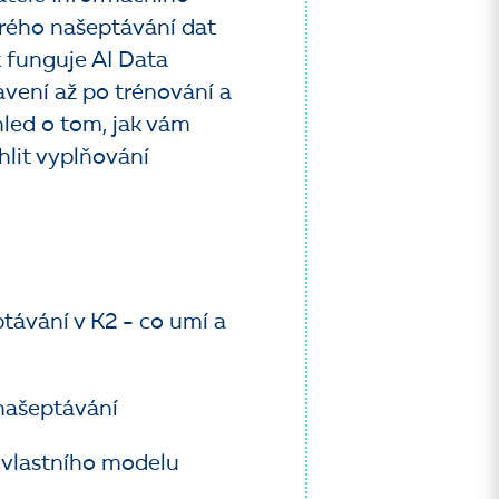
trého našeptávání dat
k funguje AI Data
vení až po trénování a
hled o tom, jak vám
hlit vyplňování
távání v K2 - co umí a
našeptávání
 vlastního modelu