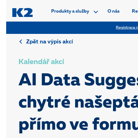
PŘESKOČIT NAVIGACI
Produkty a služby
O nás
Re
Registrace n
Zpět na výpis akcí
Kalendář akcí
AI Data Sugge
chytré našept
přímo ve formu