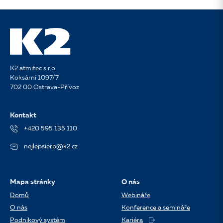
K2 atmitec s.r.o
Koksární 1097/7
702 00 Ostrava-Přívoz
Kontakt
+420 595 135 110
nejlepsierp@k2.cz
Mapa stránky
O nás
Domů
Webináře
O nás
Konference a semináře
Podnikový systém
Kariéra