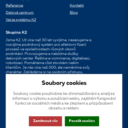
Reference
Kontakt
Datové centrum
Blog
Verze systému K2
Skupina K2
Jsme K2. Už více než 30 let vyvíjíme, nasazujeme a
rozvíjíme podnikový systém pro efektivní řízení
procesů ve společnostech různých oborů
podnikání. Provozujeme a nabízíme služby
datových center. Řešíme e-commerce, digitalizaci,
robotizaci. Pomáháme růst stovkám našim
klientům. Je nás více než 300, ale neměníme svůj
charakter. Zakládáme si na osobním přístupu,
dostupnosti, chuti do práce a silných
partnerstvích.
Soubory cookies
Soubory cookie používáme ke shromažďování a analýze
Jazyk
CS
EN
SK
informací o výkonu a používání webu, zajištění fungování
funkcí ze sociálních médií a ke zlepšení a přizpůsobení
obsahu a reklam.
Cookies
Dotační publicita
Zákaznická podpora
VOS
Zamítnout vše
Povolit cookies