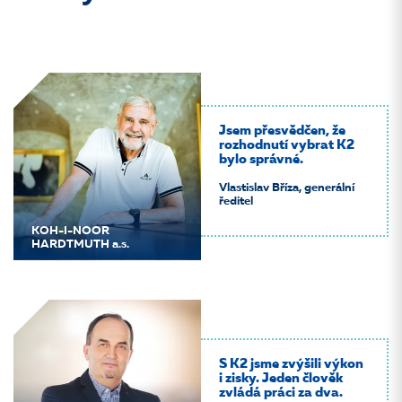
Jsem přesvědčen, že
rozhodnutí vybrat K2
bylo správné.
Vlastislav Bříza, generální
ředitel
KOH-I-NOOR
HARDTMUTH a.s.
S K2 jsme zvýšili výkon
i zisky. Jeden člověk
zvládá práci za dva.