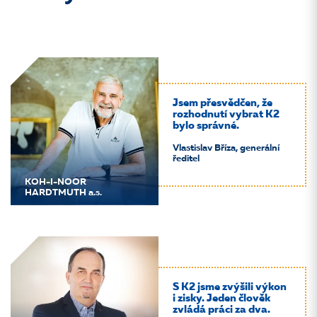
Jsem přesvědčen, že
rozhodnutí vybrat K2
bylo správné.
Vlastislav Bříza, generální
ředitel
KOH-I-NOOR
HARDTMUTH a.s.
S K2 jsme zvýšili výkon
i zisky. Jeden člověk
zvládá práci za dva.