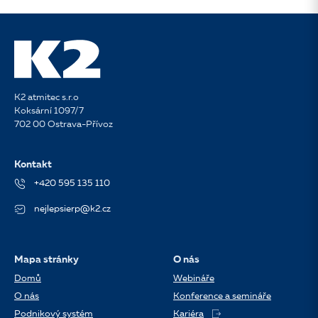
K2 atmitec s.r.o
Koksární 1097/7
702 00 Ostrava-Přívoz
Kontakt
+420 595 135 110
nejlepsierp@k2.cz
Mapa stránky
O nás
Domů
Webináře
O nás
Konference a semináře
Podnikový systém
Kariéra