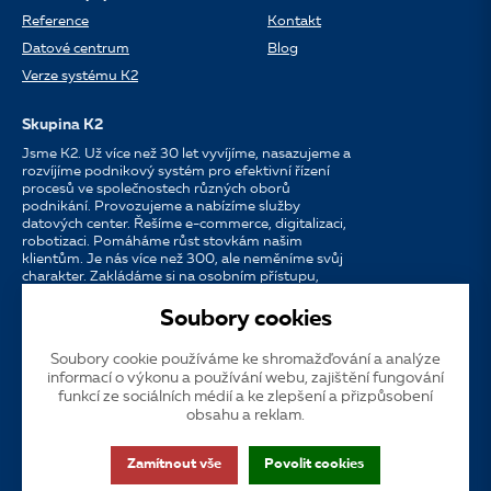
Reference
Kontakt
Datové centrum
Blog
Verze systému K2
Skupina K2
Jsme K2. Už více než 30 let vyvíjíme, nasazujeme a
rozvíjíme podnikový systém pro efektivní řízení
procesů ve společnostech různých oborů
podnikání. Provozujeme a nabízíme služby
datových center. Řešíme e-commerce, digitalizaci,
robotizaci. Pomáháme růst stovkám našim
klientům. Je nás více než 300, ale neměníme svůj
charakter. Zakládáme si na osobním přístupu,
dostupnosti, chuti do práce a silných
partnerstvích.
Soubory cookies
Soubory cookie používáme ke shromažďování a analýze
Jazyk
CS
EN
SK
informací o výkonu a používání webu, zajištění fungování
funkcí ze sociálních médií a ke zlepšení a přizpůsobení
obsahu a reklam.
Cookies
Dotační publicita
Zákaznická podpora
VOS
Zamítnout vše
Povolit cookies