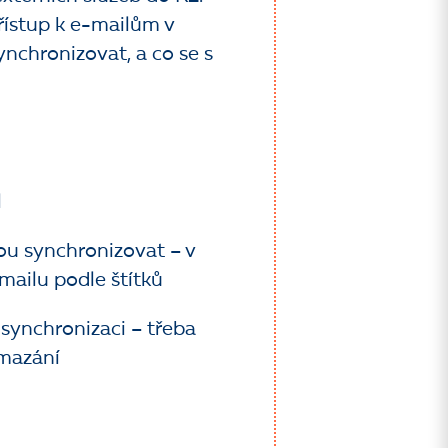
řístup k e-mailům v
synchronizovat, a co se s
l
ou synchronizovat – v
mailu podle štítků
 synchronizaci – třeba
mazání