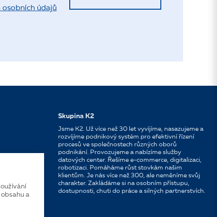
 osobních údajů
Skupina K2
Jsme K2. Už více než 30 let vyvíjíme, nasazujeme a
rozvíjíme podnikový systém pro efektivní řízení
procesů ve společnostech různých oborů
podnikání. Provozujeme a nabízíme služby
datových center. Řešíme e-commerce, digitalizaci,
robotizaci. Pomáháme růst stovkám našim
klientům. Je nás více než 300, ale neměníme svůj
charakter. Zakládáme si na osobním přístupu,
oužívání
dostupnosti, chuti do práce a silných partnerstvích.
í obsahu a