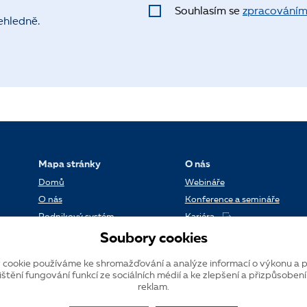
Souhlasím se
zpracováním
ehledně.
Mapa stránky
O nás
Domů
Webináře
O nás
Konference a semináře
Podnikový systém
Kariéra
Reference
Kontakt
Soubory cookies
Datové centrum
Blog
 cookie používáme ke shromažďování a analýze informací o výkonu a p
Verze systému K2
ištění fungování funkcí ze sociálních médií a ke zlepšení a přizpůsoben
reklam.