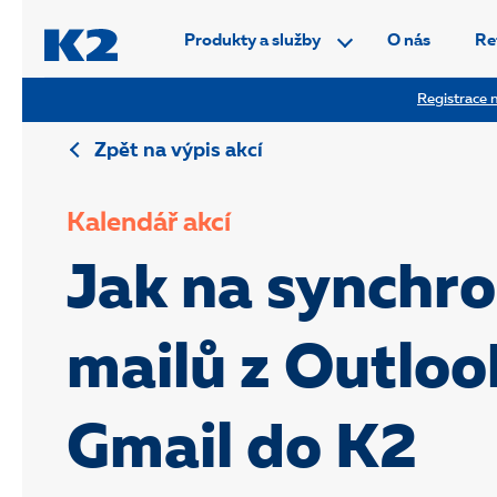
PŘESKOČIT NAVIGACI
Produkty a služby
O nás
Re
Registrace n
Zpět na výpis akcí
Kalendář akcí
Jak na synchro
mailů z Outloo
Gmail do K2