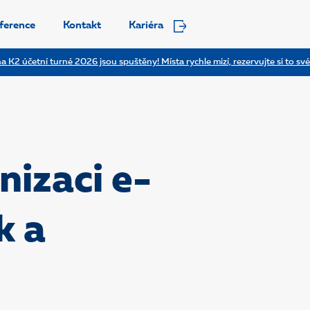
ference
Kontakt
Kariéra
a K2 účetní turné 2026 jsou spuštěny! Místa rychle mizí, rezervujte si to své
nizaci e-
k a