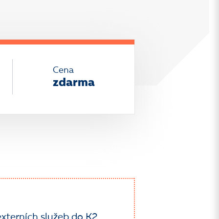
Cena
zdarma
xterních služeb do K2.