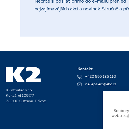
Nechte si posílat přímo do e-mailu přehled
nejzajímavějších akcí a novinek. Stručně a př
Kontakt
+420 595 135 110
nejlepsierp@k2.cz
K2 atmitec s.r.o
Koksární 1097/7
702 00 Ostrava-Přívoz
Soubory
webu, zaj