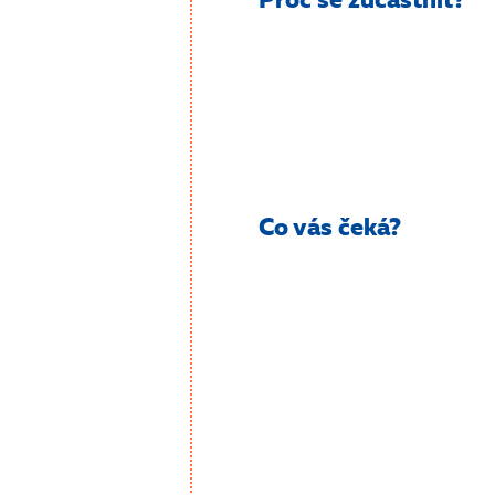
Proč se zúčastnit?
Co vás čeká?