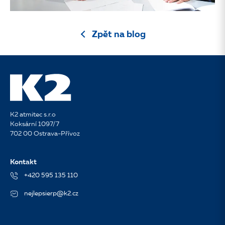
Zpět na blog
K2 atmitec s.r.o
Koksární 1097/7
702 00 Ostrava-Přívoz
Kontakt
+420 595 135 110
nejlepsierp@k2.cz