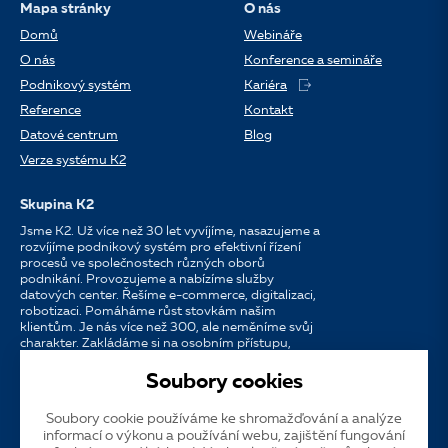
Mapa stránky
O nás
Domů
Webináře
O nás
Konference a semináře
Podnikový systém
Kariéra
Reference
Kontakt
Datové centrum
Blog
Verze systému K2
Skupina K2
Jsme K2. Už více než 30 let vyvíjíme, nasazujeme a
rozvíjíme podnikový systém pro efektivní řízení
procesů ve společnostech různých oborů
podnikání. Provozujeme a nabízíme služby
datových center. Řešíme e-commerce, digitalizaci,
robotizaci. Pomáháme růst stovkám našim
klientům. Je nás více než 300, ale neměníme svůj
charakter. Zakládáme si na osobním přístupu,
dostupnosti, chuti do práce a silných
partnerstvích.
Soubory cookies
Soubory cookie používáme ke shromažďování a analýze
Jazyk
CS
EN
SK
informací o výkonu a používání webu, zajištění fungování