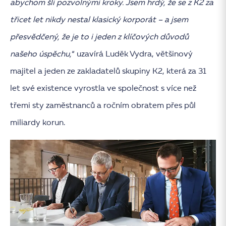
abychom šli pozvolnými kroky. Jsem hrdý, že se z K2 za
třicet let nikdy nestal klasický korporát – a jsem
přesvědčený, že je to i jeden z klíčových důvodů
našeho úspěchu,
“ uzavírá Luděk Vydra, většinový
majitel a jeden ze zakladatelů skupiny K2, která za 31
let své existence vyrostla ve společnost s více než
třemi sty zaměstnanců a ročním obratem přes půl
miliardy korun.