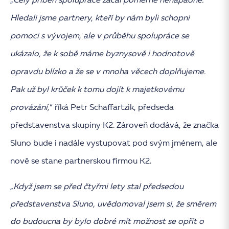
„
Celý příběh spolupráce začal poměrně nenápadně.
Hledali jsme partnery, kteří by nám byli schopni
pomoci s vývojem, ale v průběhu spolupráce se
ukázalo, že k sobě máme byznysově i hodnotově
opravdu blízko a že se v mnoha věcech doplňujeme.
Pak už byl krůček k tomu dojít k majetkovému
provázání,
“ říká Petr Schaffartzik, předseda
představenstva skupiny K2. Zároveň dodává, že značka
Sluno bude i nadále vystupovat pod svým jménem, ale
nově se stane partnerskou firmou K2.
„
Když jsem se před čtyřmi lety stal předsedou
představenstva Sluno, uvědomoval jsem si, že směrem
do budoucna by bylo dobré mít možnost se opřít o