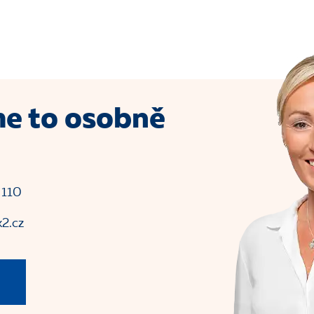
e to osobně
 110
2.cz