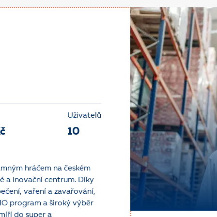
Uživatelů
č
10
znamným hráčem na českém
é a inovační centrum. Díky
ečení, vaření a zavařování,
BIO program a široký výběr
íří do super a