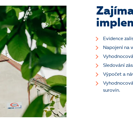
Zajíma
imple
Evidence zali
Napojení na v
Vyhodnocován
Sledování zás
Výpočet a ná
Vyhodnocován
surovin.