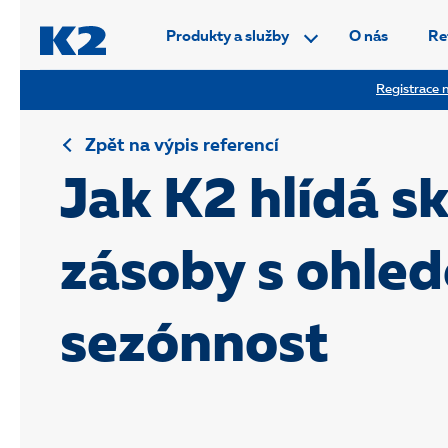
PŘESKOČIT NAVIGACI
Produkty a služby
O nás
Re
Registrace n
Zpět na výpis referencí
Jak K2 hlídá s
zásoby s ohle
sezónnost