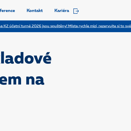
ference
Kontakt
Kariéra
a K2 účetní turné 2026 jsou spuštěny! Místa rychle mizí, rezervujte si to své
kladové
dem na