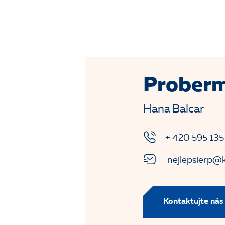
Proberm
Hana Balcar
+ 420 595 135
nejlepsierp@k
Kontaktujte nás