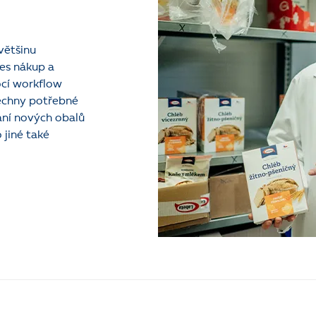
většinu
řes nákup a
ocí workflow
šechny potřebné
ání nových obalů
jiné také