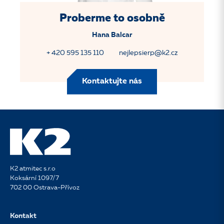
Proberme to osobně
Hana Balcar
+ 420 595 135 110
nejlepsierp@k2.cz
Kontaktujte nás
K2 atmitec s.r.o
Koksární 1097/7
702 00 Ostrava-Přívoz
Kontakt