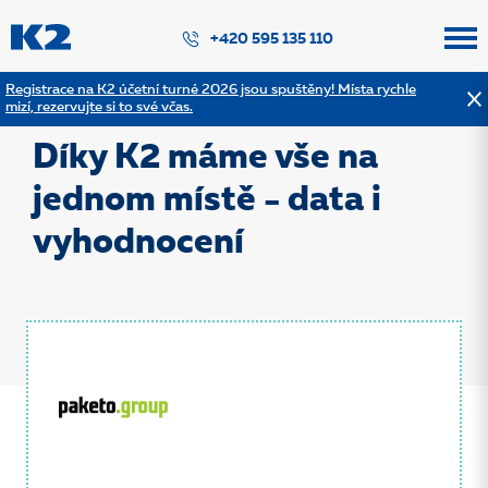
PŘESKOČIT NAVIGACI
+420 595 135 110
Registrace na K2 účetní turné 2026 jsou spuštěny! Místa rychle
mizí, rezervujte si to své včas.
Zpět na výpis referencí
Díky K2 máme vše na
jednom místě - data i
vyhodnocení