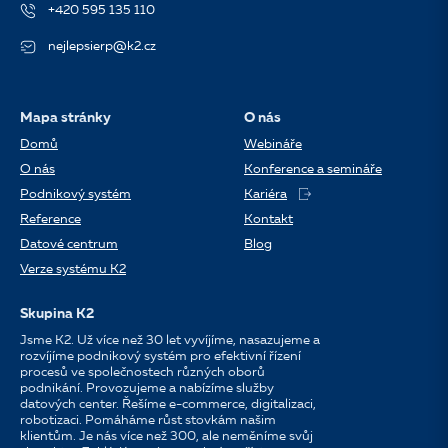
+420 595 135 110
nejlepsierp@k2.cz
Mapa stránky
O nás
Domů
Webináře
O nás
Konference a semináře
Podnikový systém
Kariéra
Reference
Kontakt
Datové centrum
Blog
Verze systému K2
Skupina K2
Jsme K2. Už více než 30 let vyvíjíme, nasazujeme a
rozvíjíme podnikový systém pro efektivní řízení
procesů ve společnostech různých oborů
podnikání. Provozujeme a nabízíme služby
datových center. Řešíme e-commerce, digitalizaci,
robotizaci. Pomáháme růst stovkám našim
klientům. Je nás více než 300, ale neměníme svůj