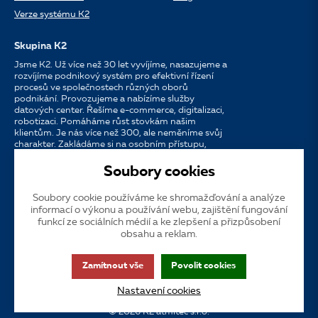
Verze systému K2
Skupina K2
Jsme K2. Už více než 30 let vyvíjíme, nasazujeme a
rozvíjíme podnikový systém pro efektivní řízení
procesů ve společnostech různých oborů
podnikání. Provozujeme a nabízíme služby
datových center. Řešíme e-commerce, digitalizaci,
robotizaci. Pomáháme růst stovkám našim
klientům. Je nás více než 300, ale neměníme svůj
charakter. Zakládáme si na osobním přístupu,
dostupnosti, chuti do práce a silných
partnerstvích.
Soubory cookies
Soubory cookie používáme ke shromažďování a analýze
Jazyk
CS
EN
SK
informací o výkonu a používání webu, zajištění fungování
funkcí ze sociálních médií a ke zlepšení a přizpůsobení
obsahu a reklam.
Cookies
Dotační publicita
Zákaznická podpora
VOS
Zamítnout vše
Povolit cookies
GDPR
Přístupnost
Nastavení cookies
© 2026 K2 atmitec s.r.o.