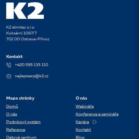
K2 atmitec s.r.o
Koksární 1097/7
702 00 Ostrava-Přívoz
Kontakt
+420 595 135 110
nejlepsierp@k2.cz
Mapa stránky
O nás
Domů
Webináře
O nás
Konference a semináře
Podnikový systém
Kariéra
Reference
Kontakt
Datové centrum
Blog