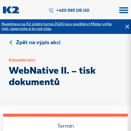
PŘESKOČIT NAVIGACI
+420 595 135 110
Registrace na K2 účetní turné 2026 jsou spuštěny! Místa rychle
mizí, rezervujte si to své včas.
Zpět na výpis akcí
Kalendář akcí
WebNative II. – tisk
dokumentů
Termín