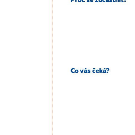
Proč se zúčastnit?
Co vás čeká?