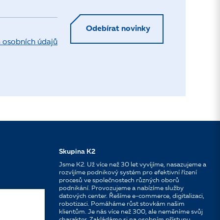
Odebírat novinky
 osobních údajů
Skupina K2
Jsme K2. Už více než 30 let vyvíjíme, nasazujeme a
rozvíjíme podnikový systém pro efektivní řízení
procesů ve společnostech různých oborů
podnikání. Provozujeme a nabízíme služby
datových center. Řešíme e-commerce, digitalizaci,
robotizaci. Pomáháme růst stovkám našim
klientům. Je nás více než 300, ale neměníme svůj
charakter. Zakládáme si na osobním přístupu,