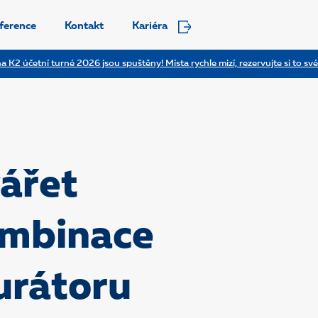
ference
Kontakt
Kariéra
a K2 účetní turné 2026 jsou spuštěny! Místa rychle mizí, rezervujte si to své
ářet
ombinace
urátoru