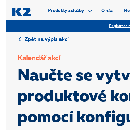
PŘESKOČIT NAVIGACI
Produkty a služby
O nás
Re
Registrace n
Zpět na výpis akcí
Kalendář akcí
Naučte se vytv
produktové k
pomocí konfig