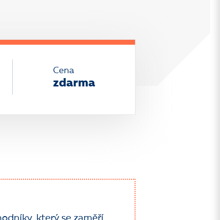
Cena
zdarma
odníky, který se zaměří