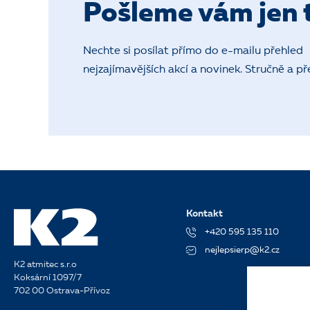
Pošleme vám jen t
Nechte si posílat přímo do e-mailu přehled
nejzajímavějších akcí a novinek. Stručně a př
Kontakt
+420 595 135 110
nejlepsierp@k2.cz
K2 atmitec s.r.o
Koksární 1097/7
702 00 Ostrava-Přívoz