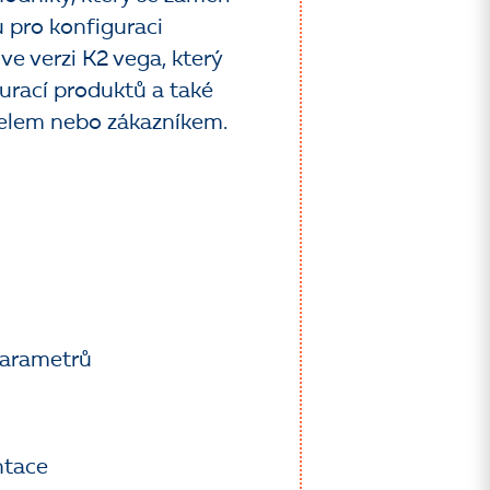
 pro konfiguraci
e verzi K2 vega, který
urací produktů a také
telem nebo zákazníkem.
parametrů
ntace