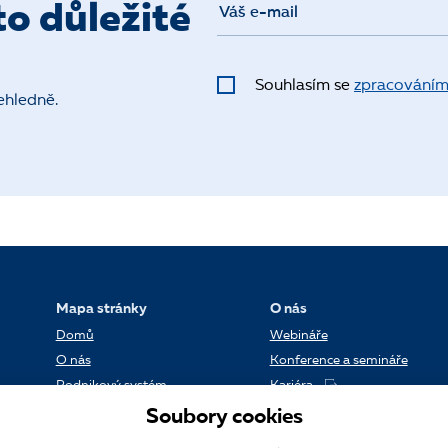
o důležité
Souhlasím se
zpracováním
ehledně.
Mapa stránky
O nás
Domů
Webináře
O nás
Konference a semináře
Podnikový systém
Kariéra
Reference
Kontakt
Soubory cookies
Datové centrum
Blog