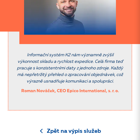
Informační systém K2 nám významně zvýšil
výkonnost skladu a rychlost expedice. Celá firma teď
pracuje s konzistentními daty z jednoho zdroje. Každý
má nepřetržitý přehled o zpracování objednávek, což
výrazně usnadňuje komunikaci a spolupráci.
Roman Nováček, CEO Epico International, s. r. o.
Zpět na výpis služeb