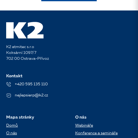
K2 atmitec s.r.o
Koksární 1097/7
702 00 Ostrava-Přívoz
Kontakt
+420 595 135 110
nejlepsierp@k2.cz
Mapa stránky
O nás
Domů
Webináře
O nás
Konference a semináře