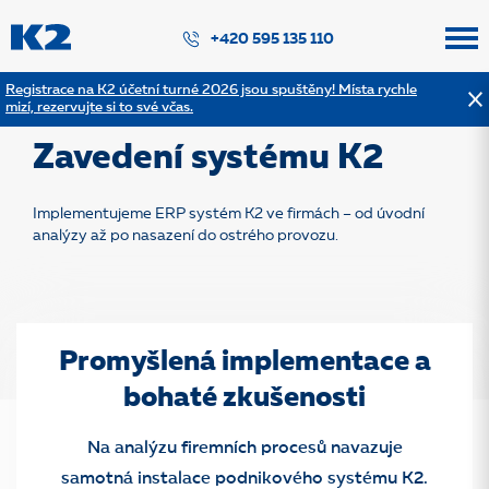
PŘESKOČIT NAVIGACI
+420 595 135 110
Registrace na K2 účetní turné 2026 jsou spuštěny! Místa rychle
mizí, rezervujte si to své včas.
Zpět na výpis služeb
Zavedení systému K2
Implementujeme ERP systém K2 ve firmách – od úvodní
analýzy až po nasazení do ostrého provozu.
Promyšlená implementace a
bohaté zkušenosti
Na analýzu firemních procesů navazuje
samotná instalace podnikového systému K2.