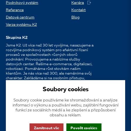
Podnikový systém
Kariéra
Reference
Kontakt
Datové centrum
Blog
Verze systému K2
Skupina K2
Jsme K2. Už více než 30 let vyvíjíme, nasazujeme a
rozvíjíme podnikový systém pro efektivní řízení
procesů ve společnostech různých oborů
podnikání. Provozujeme a nabízíme služby
datových center. Řešíme e-commerce, digitalizaci,
robotizaci. Pomáháme růst stovkám našim
klientům. Je nás více než 300, ale neměníme svůj
charakter. Zakládáme si na osobním přístupu,
dostupnosti, chuti do práce a silných
partnerstvích.
Soubory cookies
Soubory cookie používáme ke shromažďování a analýze
Jazyk
CS
EN
SK
informací o výkonu a používání webu, zajištění fungování
funkcí ze sociálních médií a ke zlepšení a přizpůsobení
obsahu a reklam.
Cookies
Dotační publicita
Zákaznická podpora
VOS
Zamítnout vše
Povolit cookies