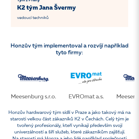
Tým z Prahy
K2 tým Jana Švermy
vedoucí techniků
Honzův tým implementoval a rozvíjí například
tyto firmy:
Meesenburg s.r.o.
EVROmat a.s.
Meesenbu
Honzův hardwarový tým sídlí v Praze a jako takový má na
starosti velkou část zákazníků K2 v Čechách. Celý tým je
tvořený profesionály, kteří vynikají především svojí
univerzálností a šíří služeb, které zákazníkům zajišťují.
Na starosti má Honza a jeho lidé například společnosti