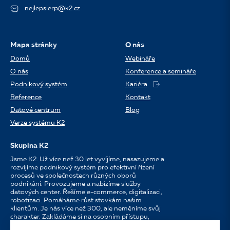
nejlepsierp@k2.cz
Mapa stránky
O nás
Domů
Webináře
O nás
Konference a semináře
Podnikový systém
Kariéra
Reference
Kontakt
Datové centrum
Blog
Verze systému K2
Skupina K2
Jsme K2. Už více než 30 let vyvíjíme, nasazujeme a
rozvíjíme podnikový systém pro efektivní řízení
procesů ve společnostech různých oborů
podnikání. Provozujeme a nabízíme služby
datových center. Řešíme e-commerce, digitalizaci,
robotizaci. Pomáháme růst stovkám našim
klientům. Je nás více než 300, ale neměníme svůj
charakter. Zakládáme si na osobním přístupu,
dostupnosti, chuti do práce a silných